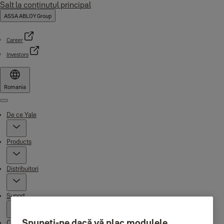
Salt la conţinutul principal
ASSA ABLOY Group
Career
Investors
Romania
Menu
De ce Yale
Products
Distribuitori
Suport
Spuneți-ne dacă vă plac modulele
Campaigns