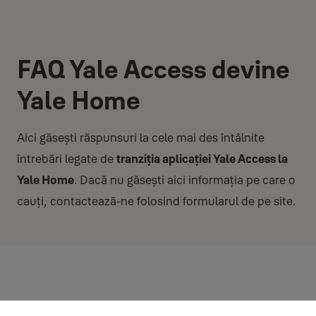
FAQ Yale Access devine
Yale Home
Aici găsești răspunsuri la cele mai des întâlnite
întrebări legate de
tranziția aplicației Yale Access la
Yale Home
. Dacă nu găsești aici informația pe care o
cauți, contactează-ne folosind formularul de pe site.