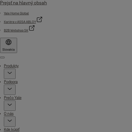
Prejsť na hlavný obsah
Yale Home Global
Kariéra v ASSA ABLOY
B2B Webshop SK
Slovakia
Menu
Produkty
Podpora
Prečo Yale
O nás
Kde kúpiť