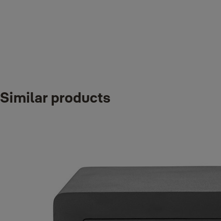
Sejfy a skřínky
Typ sejfu
Volně stojící sejf
Stiahnuť
Similar products
Yale_YALE_RESSAF_YLEM200_Operating_Manual.pdf