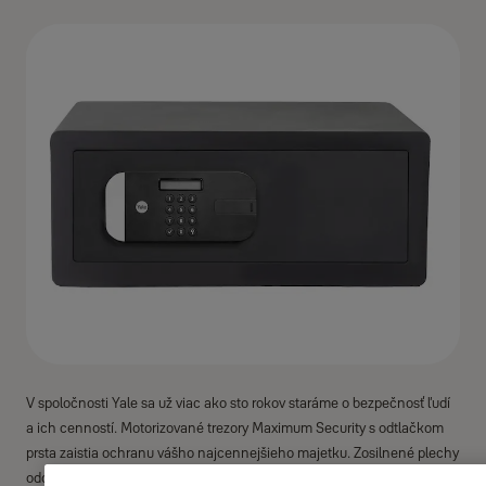
V spoločnosti Yale sa už viac ako sto rokov staráme o bezpečnosť ľudí
a ich cenností. Motorizované trezory Maximum Security s odtlačkom
prsta zaistia ochranu vášho najcennejšieho majetku. Zosilnené plechy
odolné proti vŕtaniu a laserom vyrezávané dvere trezora zvyšujú