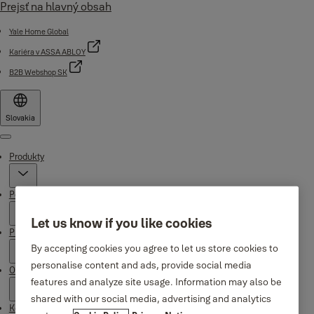
Prejsť na hlavný obsah
Yale Home Global
Kariéra v ASSA ABLOY
B2B Webshop SK
Slovakia
Menu
Produkty
Podpora
Let us know if you like cookies
Prečo Yale
By accepting cookies you agree to let us store cookies to
personalise content and ads, provide social media
O nás
features and analyze site usage. Information may also be
shared with our social media, advertising and analytics
Kde kúpiť