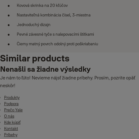
Kovová skrinka na 20 kľúčov
Nastaviteľná kombinácia čísel, 3-miestna
Jednoduchý dizajn
Pevné závesné tyče s nalepovacími štítkami
Čierny matný povrch odolný proti poškriabaniu
Similar products
Nenašli sa žiadne výsledky
Je nám to ľúto! Nevieme nájsť žiadne príbehy. Prosím, pozrite opäť
neskôr!
Produkty
Podpora
Prečo Yale
O nás
Kde kúpiť
Kontakt
Príbehy