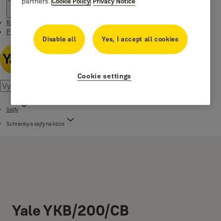
partners.
Cookie Policy
Privacy Notice
Kontakt
Príbehy
Disable all
Yes, I accept all cookies
Cookie settings
Sejfy
Schránky a sejfy na klíče
Yale YKB/200/CB