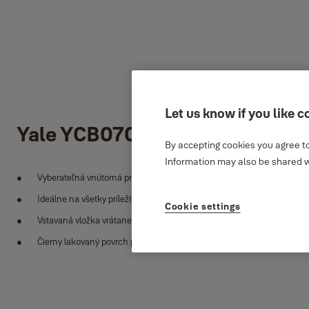
Let us know if you like c
Yale YCB070
By accepting cookies you agree to
Information may also be shared wi
Vyberateľná vnútorná priehradka pre dokonalé usporiadanie peňazí
Ideálne na všetky príležitosti
Cookie settings
Vstavaná vložka vrátane 2 kľúčov
Čierny lakovaný povrch pre optimálnu odolnosť, poniklovaná rukovä