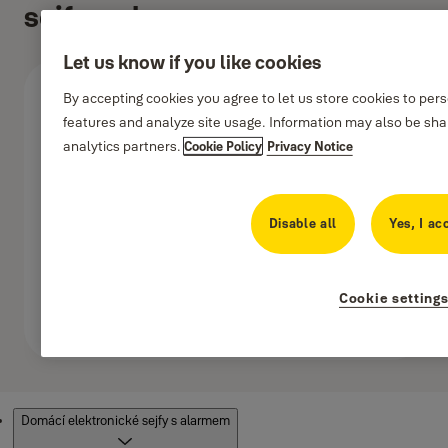
sejfy s alarmem
Let us know if you like cookies
By accepting cookies you agree to let us store cookies to per
features and analyze site usage. Information may also be shar
analytics partners.
Cookie Policy
Privacy Notice
Disable all
Yes, I ac
Cookie setting
Produkty
Domácí elektronické sejfy s alarmem