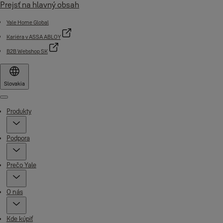
Prejsť na hlavný obsah
Yale Home Global
Kariéra v ASSA ABLOY
B2B Webshop SK
Slovakia
Menu
Produkty
Podpora
Prečo Yale
O nás
Kde kúpiť