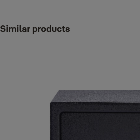
Stiahnuť
Similar products
Yale_YALE_RESSAF_YEC200_Operating_Manual.pdf