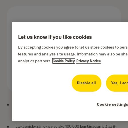
Let us know if you like cookies
By accepting cookies you agree to let us store cookies to per
features and analyze site usage. Information may also be shar
analytics partners.
Cookie Policy
Privacy Notice
Disable all
Yes, I ac
Cookie setting
Integrovaný alarm s hlasitosťou 130 dB sa spustí pri pokuse o
násilné otvorenie trezora alebo po troch nesprávnych pokusoch o
zadanie hesla
Elektronický zámok s viac ako 100 000 kombináciami, 3 až 8-