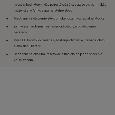
miestny kód, ktorý môže pozostávať z číslic alebo písmen, takže
môže ísť aj o ľahko zapamätateľné slovo
Mechanické otvorenie elektronického zámku: radiálna kľučka
Zamykací mechanizmus: solenoid odolný proti otvoreniu
nárazom
Dve LED kontrolky: zelená signalizuje otvorenie, červená chybu
alebo slabú batériu
Jednoduchá obsluha: resetovacie tlačidlo na jedno stlačenie
vnútri trezora
Špecifikácie
Materiál