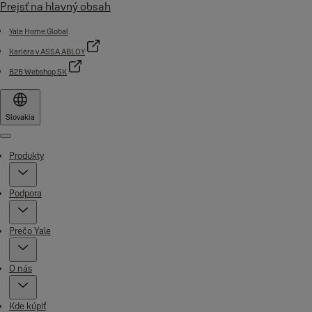
Prejsť na hlavný obsah
Yale Home Global
Kariéra v ASSA ABLOY
B2B Webshop SK
Slovakia
Menu
Produkty
Podpora
Prečo Yale
O nás
Kde kúpiť