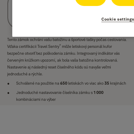
Cookie setting
Tento zámok ochráni vašu batožinu a športové tašky počas cestovania.
®
Vďaka certifikácii Travel Sentry
môže letiskový personál kufor
bezpečne otvoriť bez poškodenia zámku. Integrovaný indikátor vás
červeným krúžkom upozorní, ak bola vaša batožina kontrolovaná.
Nastavenie aj následný reset číselného kódu sú navyše veľmi
jednoduché a rýchle.
Schválené na použitie na
650
letiskách vo viac ako
35
krajinách
Jednoduché nastavovanie číselníka zámku s
1 000
kombináciami na výber