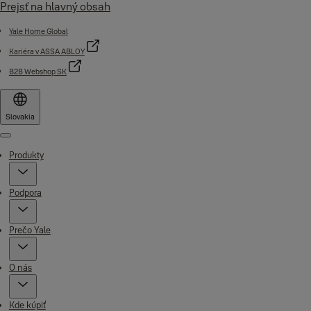
Prejsť na hlavný obsah
Yale Home Global
Kariéra v ASSA ABLOY
B2B Webshop SK
Slovakia
Menu
Produkty
Podpora
Prečo Yale
O nás
Kde kúpiť