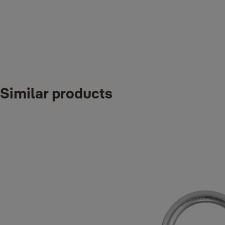
Špecifikácie
Typ výrobku
Mechanický zámek s číselným kódem
Materiál těla zámku
Similar products
Zamak