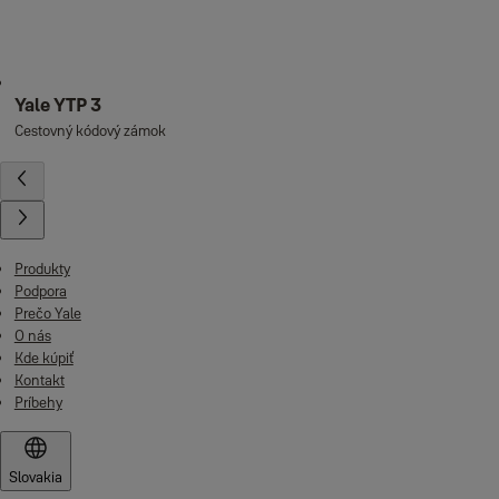
Yale YTP 3
Cestovný kódový zámok
Produkty
Podpora
Prečo Yale
O nás
Kde kúpiť
Kontakt
Príbehy
Slovakia