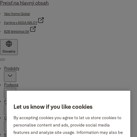
Prejsť na hlavný obsah
Yale Home Global
Kariéra v ASSA ABLOY
B2B Webshop SK
Slovakia
Menu
Produkty
Podpora
Prečo Yale
Let us know if you like cookies
By accepting cookies you agree to let us store cookies to
O nás
personalise content and ads, provide social media
features and analyze site usage. Information may also be
Kde kúpiť