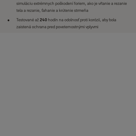
simuláciu extrémnych poškodení foriem, ako je vŕtanie a rezanie
tela a rezanie, ťahanie a krútenie strmeňa
Testované až
240
hodín na odolnosť proti korózií, aby bola
zaistená ochrana pred poveternostnými vplyvmi
Špecifikácie
Typ výrobku
Mechanický zámek s klíčem
Materiál těla zámku
Ocel
Stiahnuť