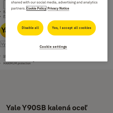
shared with our social media, advertising and analytics
partners.
Cookie Policy
Privacy Notice
Kontakt
Príbehy
Disable all
Yes, I accept all cookies
Cookie settings
Visiace zámky
MAXIMUM protection
Yale Y90SB kalená oceľ