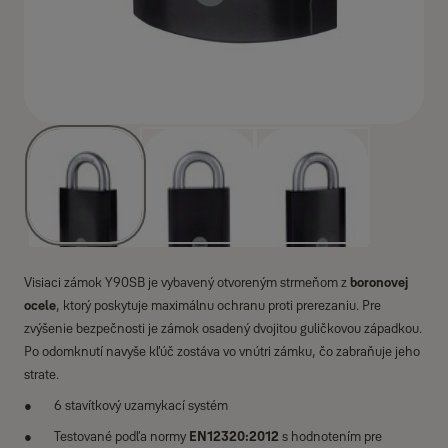
Visiaci zámok Y90SB je vybavený otvoreným strmeňom z
boronovej
ocele
, ktorý poskytuje maximálnu ochranu proti prerezaniu. Pre
zvýšenie bezpečnosti je zámok osadený dvojitou guličkovou západkou.
Po odomknutí navyše kľúč zostáva vo vnútri zámku, čo zabraňuje jeho
strate.
6 stavítkový uzamykací systém
Testované podľa normy
EN12320:2012
s hodnotením pre