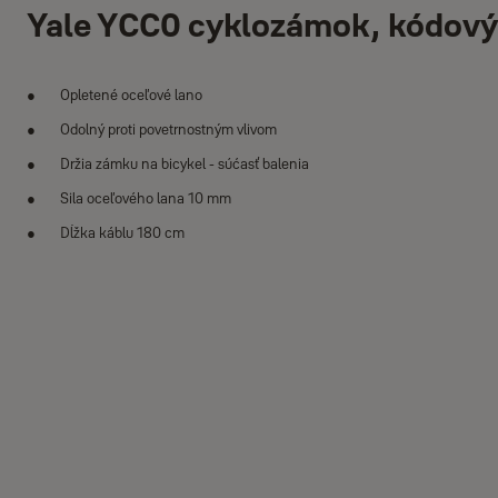
Yale YCC0 cyklozámok, kódový
Opletené oceľové lano
Odolný proti povetrnostným vlivom
Držia zámku na bicykel - súćasť balenia
Sila oceľového lana 10 mm
Dĺžka káblu 180 cm