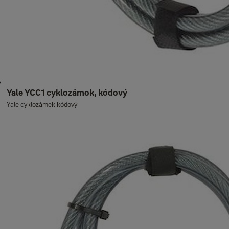
Yale YCC1 cyklozámok, kódový
Yale cyklozámek kódový