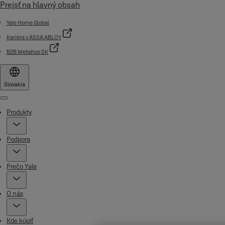
Prejsť na hlavný obsah
Yale Home Global
Kariéra v ASSA ABLOY
B2B Webshop SK
Slovakia
Menu
Produkty
Podpora
Prečo Yale
O nás
Kde kúpiť