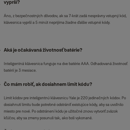
vyprší?
Áno, z bezpečnostných dôvodov, ak sa 7-krát zadá nesprávny vstupný kód,
klávesnica vyprší a 5 minút neprijíma žiadne ďalšie vstupné kódy.
Aká je očakávaná životnosť batérie?
Inteligentná klávesnica funguje na dve batérie AAA. Odhadovaná životnosť
batérií je 3 mesiace.
Čo mám robiť, ak dosiahnem limit kódu?
Limit kódov pre inteligentnú klávesnicu Yale je 220 jedinečných kódov. Po
dosiahnutí limitu bude potrebné odstrániť existujúce kódy, aby sa uvoľnilo
miesto pre nové. Po odstránení kódu je užitočné znovu vytvoriť zväzok
kľúčov, aby sa zmeny posunuli tak, ako boli vykonané.