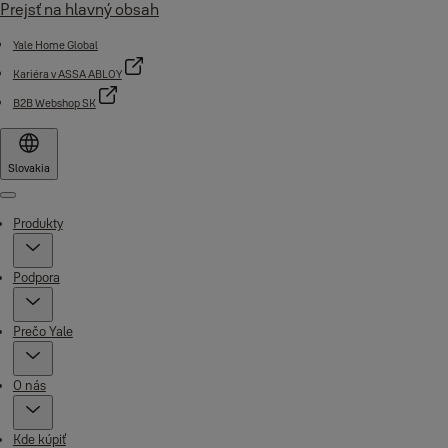
Prejsť na hlavný obsah
Yale Home Global
Kariéra v ASSA ABLOY
B2B Webshop SK
Slovakia
Menu
Produkty
Podpora
Prečo Yale
O nás
Kde kúpiť