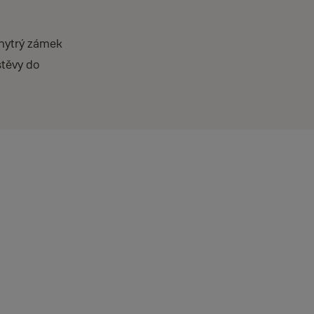
chytrý zámek
štěvy do