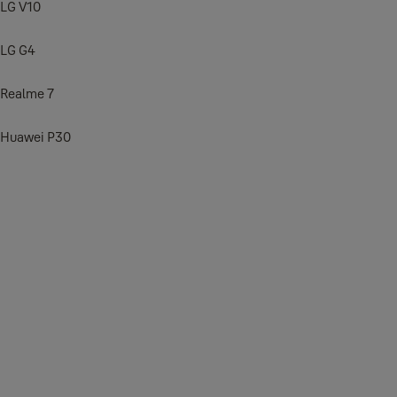
LG V10
LG G4
Realme 7
Huawei P30
Instalace Yale Connect Wi-Fi Bridge
Pro optimální výkon a spolehlivost zapojte Yale Connect Wi-Fi Bridg
Počkejte, až se na Yale Connect Wi-Fi Bridge rozsvítí zelená k
V aplikaci Yale Access přejděte do postranní nabídky (vlevo n
Vyberte možnost Set Up a Connect Bridge (Nastavit Connect B