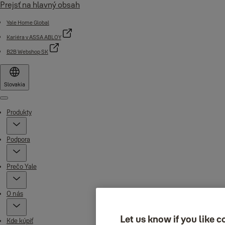
Prejsť na hlavný obsah
Yale Home Global
Kariéra v ASSA ABLOY
B2B Webshop SK
Slovakia
Menu
Produkty
Podpora
Prečo Yale
O nás
Let us know if you like c
Kde kúpiť