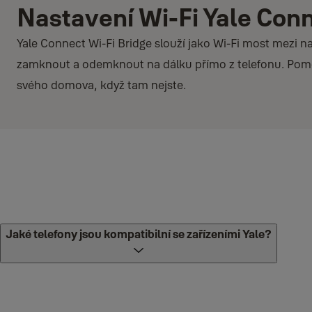
Nastavení Wi-Fi Yale Conn
Yale Connect Wi-Fi Bridge slouží jako Wi-Fi most mezi 
zamknout a odemknout na dálku přímo z telefonu. Pomo
svého domova, když tam nejste.
Požadavky
Ujistěte se, že je v zařízení zapnutá Wi-Fi (Nastavení > Wi-Fi).
Jaké telefony jsou kompatibilní se zařízeními Yale?
Ujistěte se, že je telefon připojen k domácí síti Wi-Fi (Yale Connec
Yale Connect Wi-Fi Bridge vyžaduje aktivní zámek Yale Smart Loc