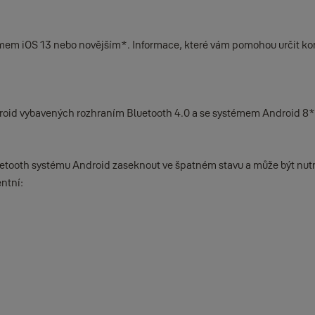
témem iOS 13 nebo novějším*. Informace, které vám pomohou určit kom
ndroid vybavených rozhraním Bluetooth 4.0 a se systémem Android 8*
tooth systému Android zaseknout ve špatném stavu a může být nutné,
entní: