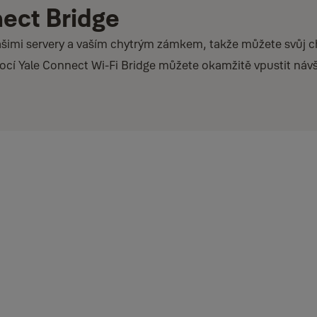
ect Bridge
našimi servery a vaším chytrým zámkem, takže můžete svůj 
cí Yale Connect Wi-Fi Bridge můžete okamžitě vpustit náv
t Wi-Fi Bridge je kompatibilní s 2,4 gHZ Wi-Fi).
k a musí být nainstalován pomocí kompatibilního telefonu.