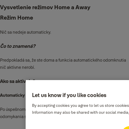
Vysvetlenie režimov Home a Away
Režim Home
Nič sa nedeje automaticky.
Čo to znamená?
Predpokladá sa, že ste doma a funkcia automatického odomknutia
nič aktívne nerobí.
Ako sa aktivuje?
Let us know if you like cookies
Automaticky
By accepting cookies you agree to let us store cookie
Po úspešnom odomknutí dverí pomocou funkcie automatického
Information may also be shared with our social media,
odomykania sa po návrate domov prepnete do režimu Domov.