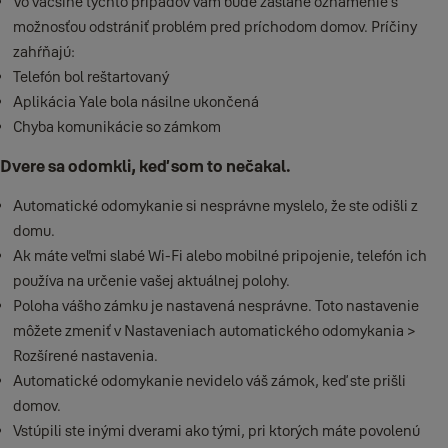
Vo väčšine týchto prípadov vám bude zaslané oznámenie s
možnosťou odstrániť problém pred príchodom domov. Príčiny
zahŕňajú:
Telefón bol reštartovaný
Aplikácia Yale bola násilne ukončená
Chyba komunikácie so zámkom
Dvere sa odomkli, keď som to nečakal.
Automatické odomykanie si nesprávne myslelo, že ste odišli z
domu.
Ak máte veľmi slabé Wi-Fi alebo mobilné pripojenie, telefón ich
používa na určenie vašej aktuálnej polohy.
Poloha vášho zámku je nastavená nesprávne. Toto nastavenie
môžete zmeniť v Nastaveniach automatického odomykania >
Rozšírené nastavenia.
Automatické odomykanie nevidelo váš zámok, keď ste prišli
domov.
Vstúpili ste inými dverami ako tými, pri ktorých máte povolenú