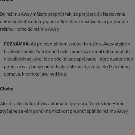
Do režimu Away môžete prepnúť tak, že prejdete do Nastavenia
automatického odomykania > Rozšírené nastavenia a prepnete z
režimu Home do režimu Away.
POZNÁMKA
: Ak pri manuálnom vstupe do režimu Away stojíte v
blízkosti zámku Yale Smart Lock, zámok by sa mal odomknúť do
niekoľkých sekúnd. Ide o očakávané správanie, ktoré nastane len
preto, že sa fyzicky nachádzate v blízkosti zámku. Keď ste mimo
domova, k tomuto javu nedôjde.
Chyby
Ak ste v dôsledku chyby automaticky prepnutí do režimu Home,
zvyčajne sa vám ponúkne možnosť prepnúť späť do režimu Away.