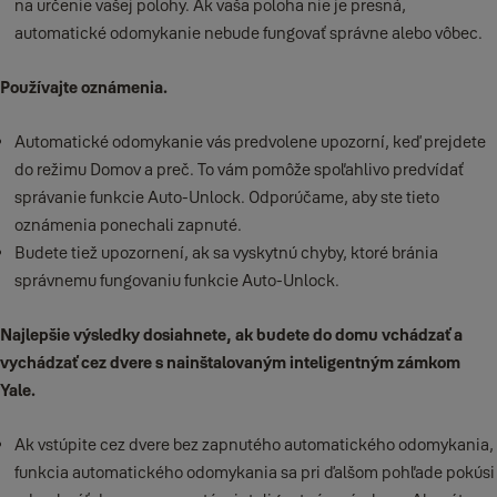
na určenie vašej polohy. Ak vaša poloha nie je presná,
automatické odomykanie nebude fungovať správne alebo vôbec.
Používajte oznámenia.
Automatické odomykanie vás predvolene upozorní, keď prejdete
do režimu Domov a preč. To vám pomôže spoľahlivo predvídať
správanie funkcie Auto-Unlock. Odporúčame, aby ste tieto
oznámenia ponechali zapnuté.
Budete tiež upozornení, ak sa vyskytnú chyby, ktoré bránia
správnemu fungovaniu funkcie Auto-Unlock.
Najlepšie výsledky dosiahnete, ak budete do domu vchádzať a
vychádzať cez dvere s nainštalovaným inteligentným zámkom
Yale.
Ak vstúpite cez dvere bez zapnutého automatického odomykania,
funkcia automatického odomykania sa pri ďalšom pohľade pokúsi