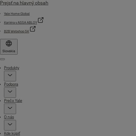
Prejsť na hlavný obsah
Yale Home Global
Kariéra v ASSA ABLOY
B2B Webshop SK
Slovakia
Menu
Produkty
Podpora
Prečo Yale
O nás
Kde kúpiť