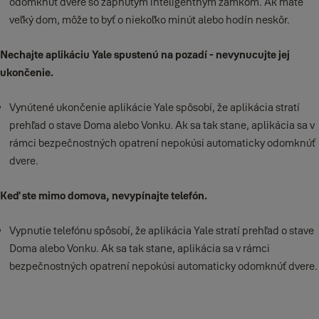
odomknúť dvere so zapnutým inteligentným zámkom. Ak máte
veľký dom, môže to byť o niekoľko minút alebo hodín neskôr.
Nechajte aplikáciu Yale spustenú na pozadí - nevynucujte jej
ukončenie.
Vynútené ukončenie aplikácie Yale spôsobí, že aplikácia stratí
prehľad o stave Doma alebo Vonku. Ak sa tak stane, aplikácia sa v
rámci bezpečnostných opatrení nepokúsi automaticky odomknúť
dvere.
Keď ste mimo domova, nevypínajte telefón.
Vypnutie telefónu spôsobí, že aplikácia Yale stratí prehľad o stave
Doma alebo Vonku. Ak sa tak stane, aplikácia sa v rámci
bezpečnostných opatrení nepokúsi automaticky odomknúť dvere.