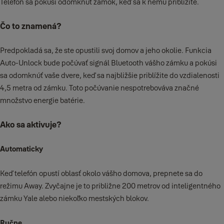
Telefón sa pokúsi odomknúť zámok, keď sa k nemu priblížite.
Čo to znamená?
Predpokladá sa, že ste opustili svoj domov a jeho okolie. Funkcia
Auto-Unlock bude počúvať signál Bluetooth vášho zámku a pokúsi
sa odomknúť vaše dvere, keď sa najbližšie priblížite do vzdialenosti
4,5 metra od zámku. Toto počúvanie nespotrebováva značné
množstvo energie batérie.
Ako sa aktivuje?
Automaticky
Keď telefón opustí oblasť okolo vášho domova, prepnete sa do
režimu Away. Zvyčajne je to približne 200 metrov od inteligentného
zámku Yale alebo niekoľko mestských blokov.
Ručne