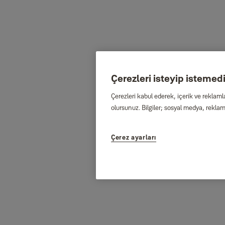
Çerezleri isteyip istemediğ
Çerezleri kabul ederek, içerik ve reklaml
olursunuz. Bilgiler; sosyal medya, reklam 
Çerez ayarları