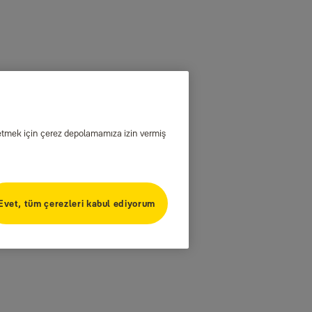
iz etmek için çerez depolamamıza izin vermiş
Evet, tüm çerezleri kabul ediyorum