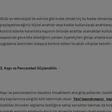
Akıllı ev teknolojisi ile evinize göz kulak olmak hiç bu kadar olmamışt
paylaşabileceğiniz dijital anahtar veya kodlar kullanılarak anahtars
kontrol ederek karanlıkta kapının önünde anahtar aramaktan kurtulabili
sayesinde gece bile dilediğiniz yerden ziyaretçileri görüp onlarla ko
uygulama üzerinden kolayca kontrol edilen bu akıllı cihazlar kendin
3. Kapı ve Pencereleri Güçlendirin
Kapı ve pencereleriniz davetsiz misafirlerin ana giriş yollarıdır, özel
dış kapılarınıza sürgülü kilit taktırmak olsun.
Yeni taşındıysanız
,
kap
özellikle önceden algılama özelliğine sahip sensörler takmak da hırsı
sunarak evinizin etrafında güçlü bir güvenlik katmanı oluşturmanıza 