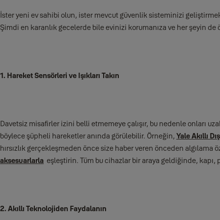
İster yeni ev sahibi olun, ister mevcut güvenlik sisteminizi geliştirmek
Şimdi en karanlık gecelerde bile evinizi korumanıza ve her şeyin de ö
1. Hareket Sensörleri ve Işıkları Takın
Davetsiz misafirler izini belli etmemeye çalışır, bu nedenle onları uz
böylece şüpheli hareketler anında görülebilir. Örneğin,
Yale Akıllı 
hırsızlık gerçekleşmeden önce size haber veren önceden algılama öz
aksesuarlarla
eşleştirin. Tüm bu cihazlar bir araya geldiğinde, kapı, 
2. Akıllı Teknolojiden Faydalanın