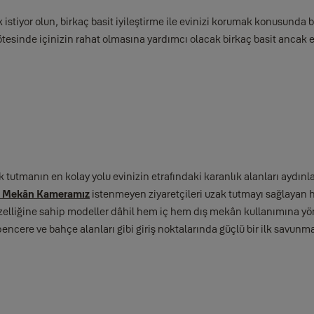
 istiyor olun, birkaç basit iyileştirme ile evinizi korumak konusunda bü
tesinde içinizin rahat olmasına yardımcı olacak birkaç basit ancak etk
ak tutmanın en kolay yolu evinizin etrafındaki karanlık alanları aydın
Dış Mekân Kameramız
istenmeyen ziyaretçileri uzak tutmayı sağlayan ha
elliğine sahip modeller dâhil hem iç hem dış mekân kullanımına yöne
pencere ve bahçe alanları gibi giriş noktalarında güçlü bir ilk savunma