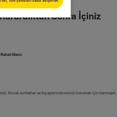
Evet, tüm çerezleri kabul ediyorum
 Karardıktan Sonra İçiniz
z Rahat Olsun
eldi. Ancak sonbahar ve kış aylarında evinizi korumak için karmaşık