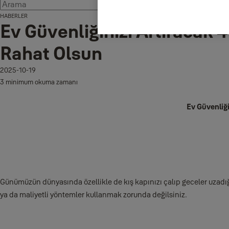
HABERLER
Ev Güvenliğinizi Artıracak 
Rahat Olsun
2025-10-19
3 minimum okuma zamanı
Ev Güvenliği
Günümüzün dünyasında özellikle de kış kapınızı çalıp geceler uzadığ
ya da maliyetli yöntemler kullanmak zorunda değilsiniz.