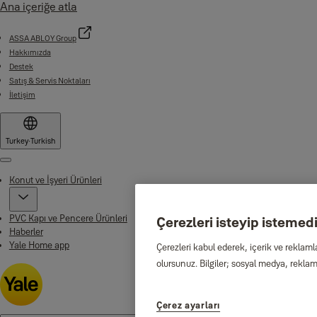
Ana içeriğe atla
ASSA ABLOY Group
Hakkımızda
Destek
Satış & Servis Noktaları
İletişim
Turkey
·
Turkish
Menu
Konut ve İşyeri Ürünleri
PVC Kapı ve Pencere Ürünleri
Çerezleri isteyip istemediğ
Haberler
Yale Home app
Çerezleri kabul ederek, içerik ve reklaml
olursunuz. Bilgiler; sosyal medya, reklam 
Çerez ayarları