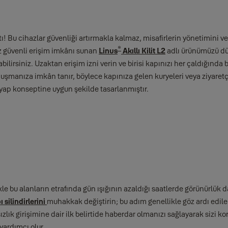
ı! Bu cihazlar güvenliği artırmakla kalmaz, misafirlerin yönetimini ve 
®
ız güvenli erişim imkânı sunan
Linus
Akıllı Kilit L2
adlı ürünümüzü düş
rsiniz. Uzaktan erişim izni verin ve birisi kapınızı her çaldığında bi
nuşmanıza imkân tanır, böylece kapınıza gelen kuryeleri veya ziyaretç
 yap konseptine uygun şekilde tasarlanmıştır.
likle bu alanların etrafında gün ışığının azaldığı saatlerde görünürlük 
ı silindirlerini
muhakkak değiştirin; bu adım genellikle göz ardı edile
zlık girişimine dair ilk belirtide haberdar olmanızı sağlayarak sizi k
yardımcı olur.