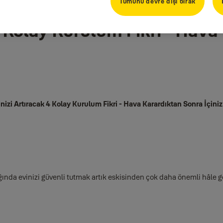
Tümünü devre dışı bırak
4 Kolay Kurulum Fikri - Hava
nizi Artıracak 4 Kolay Kurulum Fikri - Hava Karardıktan Sonra İçini
ında evinizi güvenli tutmak artık eskisinden çok daha önemli hâle g