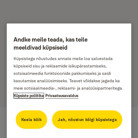
Andke meile teada, kas teile
Yale sise- ja
meeldivad küpsiseid
välikaamerad
Küpsistega nõustudes annate meile loa salvestada
küpsiseid sisu ja reklaamide isikupärastamiseks,
sotsiaalmeedia funktsioonide pakkumiseks ja saidi
Olge kindel, et teie kodu on alati kaitstud isegi kui olete eemal.
kasutamise analüüsimiseks. Teavet võidakse jagada ka
Yale nutikate sise- ja välikaameratega on Teil täielik kontroll kõikjalt
meie sotsiaalmeedia-, reklaami- ja analüüsipartneritega.
kus viibite. Ööpäevaringse reaalajas videopildi ja teavituste abil saate
Küpsiste poliitika
Privaatsusavaldus
teada, mis toimub kodus, kõik läbi Yale Home rakenduse.
Keela kõik
Jah, nõustun kõigi küpsistega