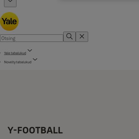
Yale tabalukud
Novelty tabalukud
Y-FOOTBALL