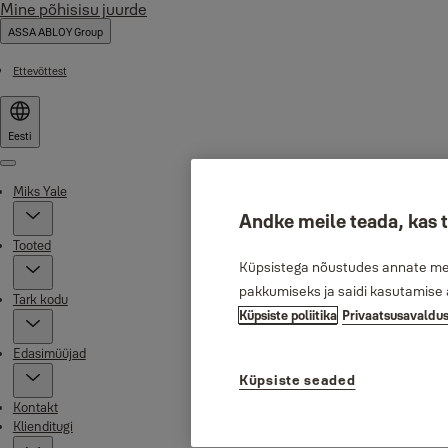
Mine põhisisu juurde
ASSA ABLOY Group
Ettevõttest
Eesti
Menu
Miks Yale
Andke meile teada, kas 
Tooted
Küpsistega nõustudes annate meil
pakkumiseks ja saidi kasutamise 
Tark kodu
Küpsiste poliitika
Privaatsusavaldu
Edasimüüjad
Küpsiste seaded
Kontakt
Klienditugi