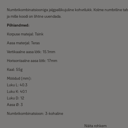
Numbrikombinatsiooniga jalgpallikujuline kohvrilukk. Kolme numbriline tab
ja mille koodi on lihtne uuendada.
Põhiandmed:
Korpuse matejal: Tsink
Aasa materjal: Teras
Vertikaalne aasa lõtk: 15.1mm
Horisontaalne aasa lõtk: 17mm
Kaal: 55g
Mõõdud (mm):
Luku L: 40.3
Luku K: 40.1
Luku D: 12
Aasa Ø: 3
Numbrikombinatsioon: 3-kohaline
Näita rohkem