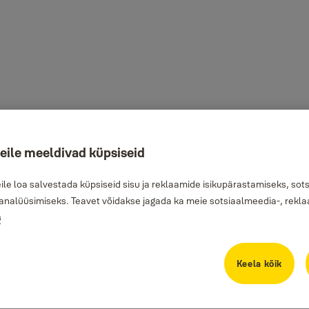
teile meeldivad küpsiseid
e loa salvestada küpsiseid sisu ja reklaamide isikupärastamiseks, sot
analüüsimiseks. Teavet võidakse jagada ka meie sotsiaalmeedia-, reklaa
s
Keela kõik