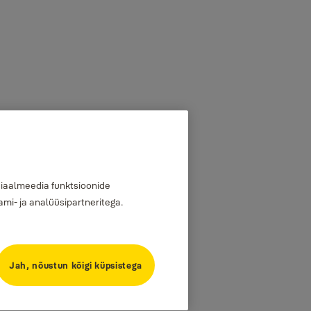
siaalmeedia funktsioonide
mi- ja analüüsipartneritega.
Jah, nõustun kõigi küpsistega