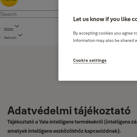
Let us know if you like c
Home
By accepting cookies you agree to
Data act
Information may also be shared wi
Cookie settings
Adatvédelmi tájékoztató
Tájékoztató a Yale intelligens termékekről (intelligens zá
amelyek intelligens eszközökhöz kapcsolódnak).