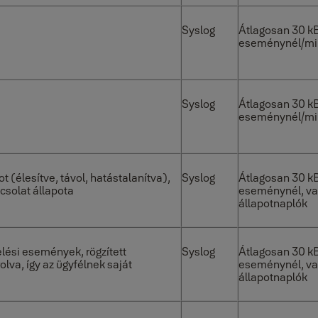
Syslog
Átlagosan 30 k
eseménynél/mi
Syslog
Átlagosan 30 k
eseménynél/mi
ot (élesítve, távol, hatástalanítva),
Syslog
Átlagosan 30 k
csolat állapota
eseménynél, va
állapotnaplók
lési események, rögzített
Syslog
Átlagosan 30 k
lva, így az ügyfélnek saját
eseménynél, va
állapotnaplók