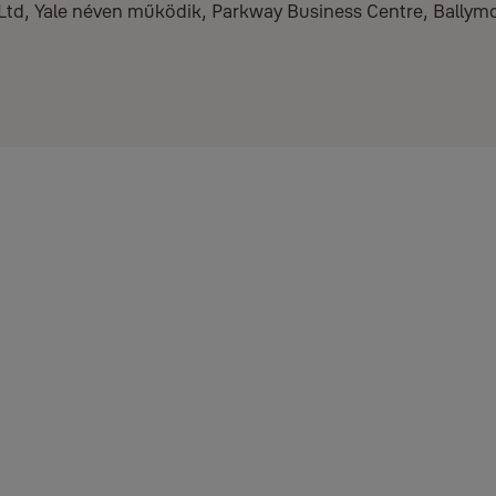
 Ltd, Yale néven működik, Parkway Business Centre, Ballym
isztéma (a „Termék”) által generált vagy gyűjtött adatokhoz való hoz
, Yale View alkalmazást és Yale Home View alkalmazást – az „Szolgál