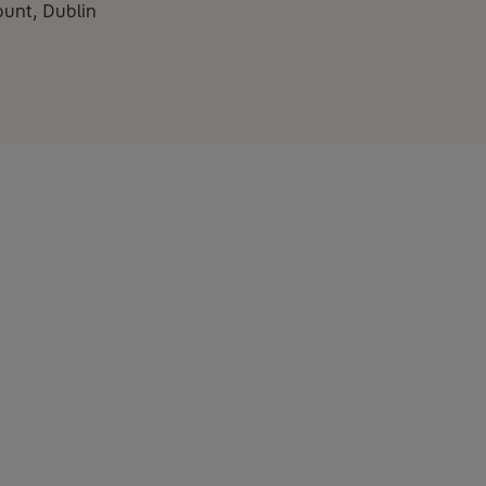
ount, Dublin
záférés, azok felhasználása és megosztása (beleértve a Yale Home
tatások”), valamint hogyan történik az adatok kezelése az EU