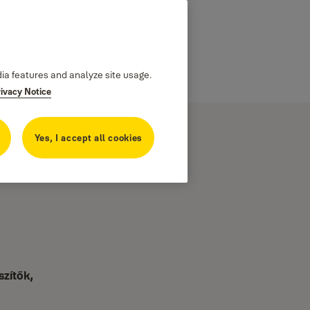
dia features and analyze site usage.
rivacy Notice
Yes, I accept all cookies
szítők,