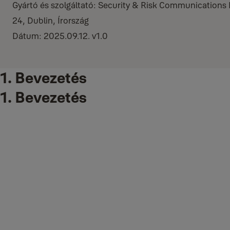
Gyártó és szolgáltató: Security & Risk Communications
24, Dublin, Írország
Dátum: 2025.09.12. v1.0
1. Bevezetés
1. Bevezetés
1.1
Általános
Ez a tájékoztató ismerteti, hogyan történik a Yale intelligens ökosz
alkalmazást, Yale Alarm alkalmazást, Yale Smart Living alkalmazást