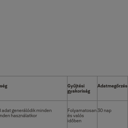
iség
Gyűjtési
Adatmegőrzés
gyakoriság
B adat generálódik minden
Folyamatosan
30 nap
nden használatkor
és valós
időben