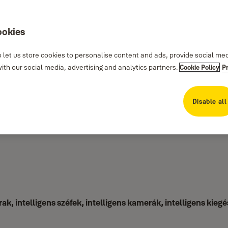
ookies
 let us store cookies to personalise content and ads, provide social me
th our social media, advertising and analytics partners.
Cookie Policy
P
Disable all
rak, intelligens széfek, intelligens kamerák, intelligens kiegé