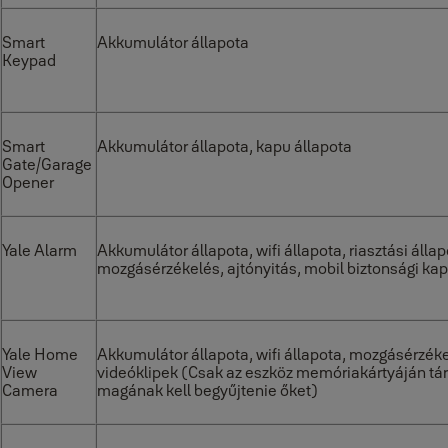
Smart
Akkumulátor állapota
Keypad
Smart
Akkumulátor állapota, kapu állapota
Gate/Garage
Opener
Yale Alarm
Akkumulátor állapota, wifi állapota, riasztási állap
mozgásérzékelés, ajtónyitás, mobil biztonsági kap
Yale Home
Akkumulátor állapota, wifi állapota, mozgásérzéke
View
videóklipek (Csak az eszköz memóriakártyáján táro
Camera
magának kell begyűjtenie őket)