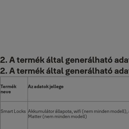
engedélyezi az integrációt, a másik cég adattulajdonossá válhat.
1.4
Használati feltételek és sz
Yale intelligens termékekre vonatkozó specifikus feltételek (beleér
https://www.yalehome.com/global/en/privacy-and-legal-center/use
2. A termék által generálható ad
Yale Home előfizetéses szolgáltatások használati feltételei és adatv
2. A termék által generálható ad
🔗
https://www.yalehome.com/global/en/privacy-and-legal-center/
Termék
Az adatok jellege
neve
Smart Locks
Akkumulátor állapota, wifi (nem minden modell), 
Matter (nem minden modell)