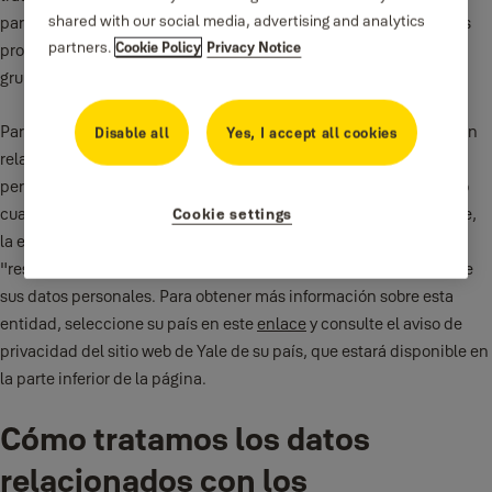
shared with our social media, advertising and analytics
para la aplicación y que haga uso de los Servicios para utilizar sus
partners.
Cookie Policy
Privacy Notice
productos. Security & Risk Communications Ltd forma parte del
grupo de empresas de ASSA ABLOY.
Para otras actividades en relación con el tratamiento que no estén
Disable all
Yes, I accept all cookies
relacionadas con el funcionamiento y la gestión de los Servicios,
pero sí con el uso que hace de los productos Smart de Yale, como
cuando se pone en contacto con el servicio de atención al cliente,
Cookie settings
la entidad ASSA ABLOY (que opera como Yale) de su país será la
"responsable del tratamiento de los datos" para el tratamiento de
sus datos personales. Para obtener más información sobre esta
entidad, seleccione su país en este
enlace
y consulte el aviso de
privacidad del sitio web de Yale de su país, que estará disponible en
la parte inferior de la página.
Cómo tratamos los datos
relacionados con los