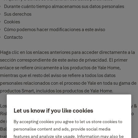
Durante cuánto tiempo almacenamos sus datos personales
Sus derechos
Cookies
Cómo podemos hacer modificaciones a este aviso
Contacto
Haga clic en los enlaces anteriores para acceder directamente a la
sección correspondiente de este aviso de privacidad. El primer
enlace se refiere únicamente a los productos de Yale Home,
mientras que el resto del aviso se refiere a todos los datos
personales relacionados con el proceso de Yale en toda su gama de
productos Smart, incluidos los productos de Yale Home.
Los productos y servicios de Yale Smart son ofrecidos por Security &
Let us know if you like cookies
Risk Communications Limited (que opera como Yale) con número
de registro 417550 y domicilio en Parkway Business Centre,
By accepting cookies you agree to let us store cookies to
Ballymount, Dublín 24, Irlanda, que es el "responsable del
personalise content and ads, provide social media
tratamiento de los datos" con la finalidad de registrar una cuenta
features and analyze site usage. Information may also be