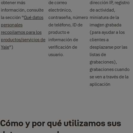
obtener más
de correo
dirección IP, registro
información, consulte
electrónico,
de actividad,
la sección "
Qué datos
contraseña, número
miniatura de la
personales
de teléfono, ID de
imagen grabada
recopilamos para los
producto e
(para ayudar a los
productos/servicios de
información de
clientes a
Yale
")
verificación de
desplazarse por las
usuario.
listas de
grabaciones),
grabaciones cuando
se ven a través de la
aplicación
Cómo y por qué utilizamos sus