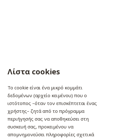
may install cookies in your browser. Follow the links below to
learn more about how these services use cookies:
LinkedIn:
Privacy Policy
Facebook:
Information on the use of data
Instagram:
Privacy and Security
YouTube:
Google Privacy and Terms of Use
Twitter:
Privacy center
Λίστα cookies
Το cookie είναι ένα μικρό κομμάτι
δεδομένων (αρχείο κειμένου) που ο
ιστότοπος –όταν τον επισκέπτεται ένας
χρήστης– ζητά από το πρόγραμμα
περιήγησής σας να αποθηκεύσει στη
συσκευή σας, προκειμένου να
απομνημονεύσει πληροφορίες σχετικά