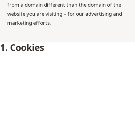
from a domain different than the domain of the
website you are visiting – for our advertising and
marketing efforts.
1. Cookies
1.1 If you do not wish to accept cookies, you can change the
settings of your web browser so that it automatically proceeds
to refuse the storage of cookies, or to notify you when a
website tries to store cookies on your computer. The browser
also allows you to delete previously stored cookies. Further
information can be found on the support pages of the web
browser used. Please note that some areas and functions of this
website require cookies and may not work if you refuse or