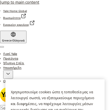
Jump to main content
Yale Home Global
Βιωσιμότητα
Ευκαιρίες καριέρας
Greece
·
Ελληνικά
Menu
Γιατί Yale
Προϊόντα
Έξυπνο Σπίτι
Υποστήριξη
Οι ιστορίες μας
Χρησιμοποιούμε cookies ώστε η τοποθεσία μας να
λειτουργεί σωστά, να εξατομικεύουμε περιεχόμενο
και διαφημίσεις, να παρέχουμε λειτουργίες μέσων
κοινωνικής δικτύωσης και να αναλύουμε την