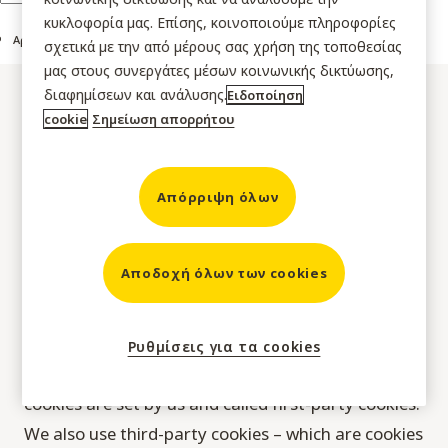
κυκλοφορία μας. Επίσης, κοινοποιούμε πληροφορίες
Αρχική ιστοσελίδα
σχετικά με την από μέρους σας χρήση της τοποθεσίας
μας στους συνεργάτες μέσων κοινωνικής δικτύωσης,
διαφημίσεων και ανάλυσης.
Ειδοποίηση
cookie
Σημείωση απορρήτου
Απόρριψη όλων
Cookie policy
A cookie is a small piece of data (text file) that a
Αποδοχή όλων των cookies
website – when visited by a user – asks your
browser to store on your device in order to
remember information about you, such as your
Ρυθμίσεις για τα cookies
language preference or login information. Those
cookies are set by us and called first-party cookies.
We also use third-party cookies – which are cookies