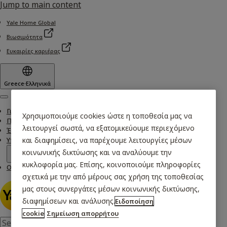
Jump to main content
Yale Home Global
Βιωσιμότητα
Ευκαιρίες καριέρας
Greece
·
Ελληνικά
Menu
Γιατί Yale
Χρησιμοποιούμε cookies ώστε η τοποθεσία μας να
Προϊόντα
λειτουργεί σωστά, να εξατομικεύουμε περιεχόμενο
Έξυπνο Σπίτι
Υποστήριξη
και διαφημίσεις, να παρέχουμε λειτουργίες μέσων
κοινωνικής δικτύωσης και να αναλύουμε την
κυκλοφορία μας. Επίσης, κοινοποιούμε πληροφορίες
Οι ιστορίες μας
σχετικά με την από μέρους σας χρήση της τοποθεσίας
μας στους συνεργάτες μέσων κοινωνικής δικτύωσης,
διαφημίσεων και ανάλυσης.
Ειδοποίηση
cookie
Σημείωση απορρήτου