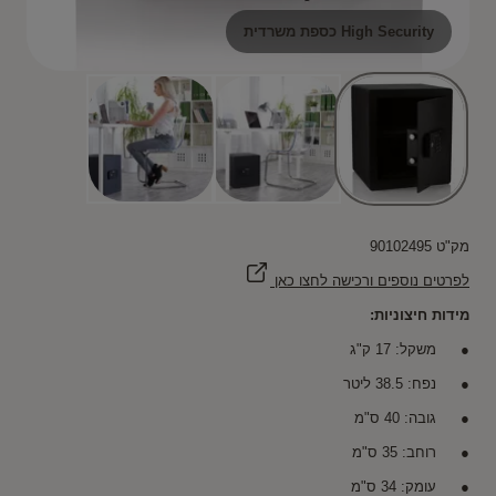
High Security כספת משרדית
מק"ט 90102495
לפרטים נוספים ורכישה לחצו כאן
מידות חיצוניות:
משקל: 17 ק"ג
נפח: 38.5 ליטר
גובה: 40 ס"מ
רוחב: 35 ס"מ
עומק: 34 ס"מ