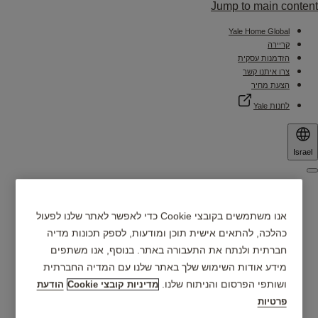
Jump to main content
Yale Home Global
קריירה
הזדמנות עסקית
צרו איתנו קשר
הצעת מחיר
לחנות Yale
Israel
Menu
למה ®Yale?
אנו משתמשים בקובצי Cookie כדי לאפשר לאתר שלנו לפעול
מוצרים
כהלכה, להתאים אישית תוכן ומודעות, לספק תכונות מדיה
חברתית ולנתח את התעבורה באתר. בנוסף, אנו משתפים
מידע אודות השימוש שלך באתר שלנו עם המדיה החברתית
אפליקציית Yale Home
מוצרים חכמים
ושותפי הפרסום והניתוח שלנו.
מדיניות קובצי Cookie
הודעת
מרכזי שירות ומכירה
פרטיות
תמיכה