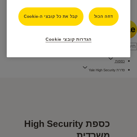
חדשות
דחה הכול
קבל את כל קובצי ה-Cookie
הגדרות קובצי Cookie
כספות
סדרת Yale High Security
כספת High Security
משרדית