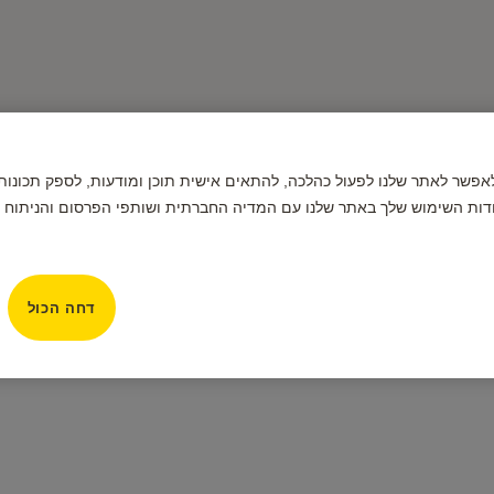
תמשים בקובצי Cookie כדי לאפשר לאתר שלנו לפעול כהלכה, להתאים אישית תוכן ומודעות, לס
דות השימוש שלך באתר שלנו עם המדיה החברתית ושותפי הפרסום והניתוח ש
מנעולי תליה קומבינציה (מספרים) במגוון צבעים, נפתחים וננעלים באמצעות קוד בן 3 ספרות אשר יקבע ע"י המשתמש. מתאימים לנעילת ארונות א
דחה הכול