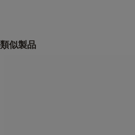
仕様
本体材質：
アルミニウム
類似製品
シャックルの材質：
クロームメッキスチールシャックル
南京錠の数：
1
鍵の数：
3
腐食等級：
室内
ボディ幅 MM：
25