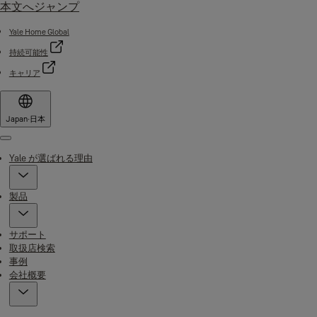
本文へジャンプ
Yale Home Global
持続可能性
キャリア
Japan
·
日本
Menu
Yale が選ばれる理由
製品
サポート
取扱店検索
事例
会社概要