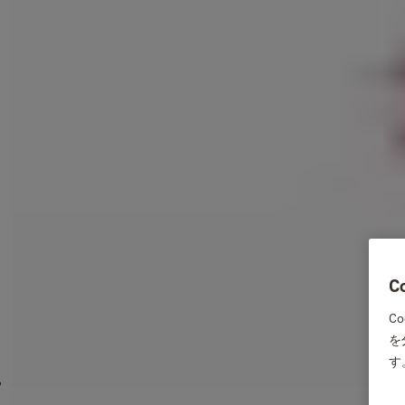
C
C
を
す