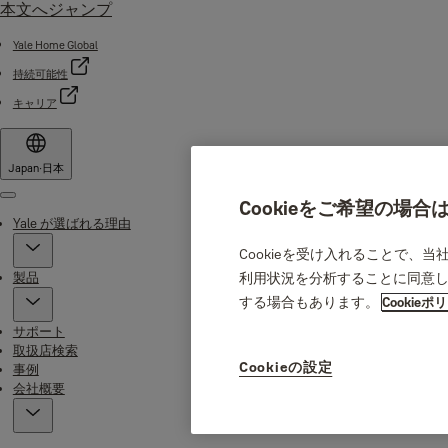
本文へジャンプ
Yale Home Global
持続可能性
キャリア
Japan
·
日本
Menu
Cookieをご希望の場
Yale が選ばれる理由
Cookieを受け入れることで、
製品
利用状況を分析することに同意し
する場合もあります。
Cookieポ
サポート
取扱店検索
Cookieの設定
事例
会社概要