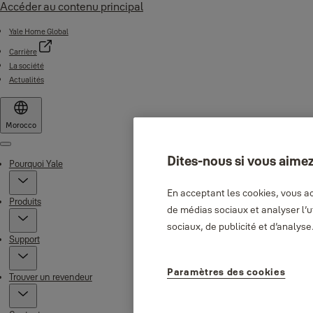
Accéder au contenu principal
Yale Home Global
Carrière
La société
Actualités
Morocco
Menu
Dites-nous si vous aimez
Pourquoi Yale
En acceptant les cookies, vous ac
Produits
de médias sociaux et analyser l’
sociaux, de publicité et d’analyse
Support
Paramètres des cookies
Trouver un revendeur