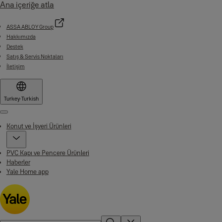
Ana içeriğe atla
ASSA ABLOY Group
Hakkımızda
Destek
Satış & Servis Noktaları
İletişim
Turkey
·
Turkish
Menu
Konut ve İşyeri Ürünleri
PVC Kapı ve Pencere Ürünleri
Haberler
Yale Home app