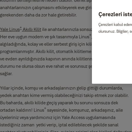
kilidinin sertleşmesine neden olabilir. Genel aşınma ve yıpranmalar,
anahtarlarınızın çalışmasını etkileyerek eve girişi olması
Çerezleri ist
gerekenden daha da zor hale getirebilir.
Çerezleri kabul eder
®
Yale Linus
Akıllı Kilit
ile anahtarlarınızla sonsuza dek vedalaşın.
olursunuz. Bilgiler; 
®
Her eve uygun modern ve şık tasarımıyla Linus
, yaklaştığınızı
algıladığında, kolay ve eller serbest giriş için kilidi açmak üzere
programlanmıştır. Akıllı kilit, otomatik kilitleme özelliğine sahiptir
ve evden ayrıldığınızda kapının anında kilitlenmesini sağlar. Hava
durumu ne olursa olsun eve rahat ve sorunsuz şekilde erişiminizi
sağlar.
Yıllar içinde, komşu ve arkadaşlarınızın gelip gittiği durumlarda,
yedek anahtarı kime vermiş olabileceğinizi takip etmek zor olabilir.
Bu baharda, akıllı kilide geçiş yaparak bu sorunu sonsuza dek
®
ortadan kaldırın! Linus
sayesinde, komşunuz, arkadaşınız, aile
üyeleriniz veya yardımcınız için Yale Access uygulamasında
istediğiniz zaman yetki verip, iptal edilebilecek şekilde sanal