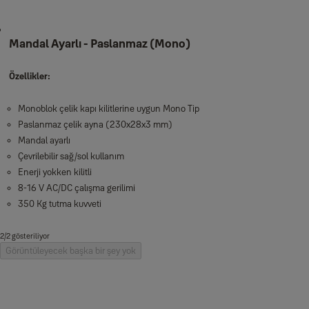
Mandal Ayarlı - Paslanmaz (Mono)
Özellikler:
Monoblok çelik kapı kilitlerine uygun Mono Tip
Paslanmaz çelik ayna (230x28x3 mm)
Mandal ayarlı
Çevrilebilir sağ/sol kullanım
Enerji yokken kilitli
8-16 V AC/DC çalışma gerilimi
350 Kg tutma kuvveti
2/2 gösteriliyor
Görüntüleyecek başka bir şey yok