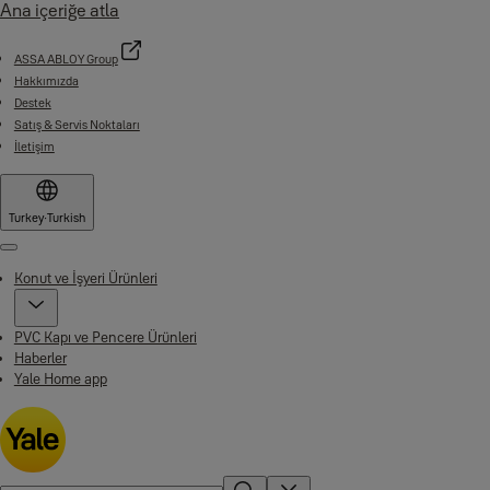
Ana içeriğe atla
ASSA ABLOY Group
Hakkımızda
Destek
Satış & Servis Noktaları
İletişim
Turkey
·
Turkish
Menu
Konut ve İşyeri Ürünleri
PVC Kapı ve Pencere Ürünleri
Haberler
Yale Home app