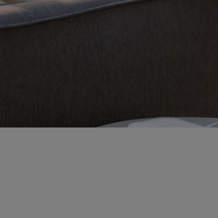
llı telefonlarından veya tabletlerinden uzaktan erişmelerini ve