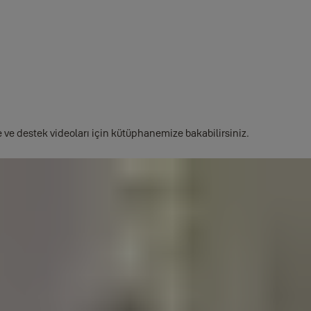
edenleri vardır:
ldığını düşünüyorsanız, sizi yeniden davet etmesi için Kilit Sahibiyle i
birden fazla hesap olabilir. Kilit sahibinden davetinizi silip yeniden g
atası içerebilir. Kilit Sahibinden daveti silmesini ve doğru telefon 
 ve destek videoları için kütüphanemize bakabilirsiniz.