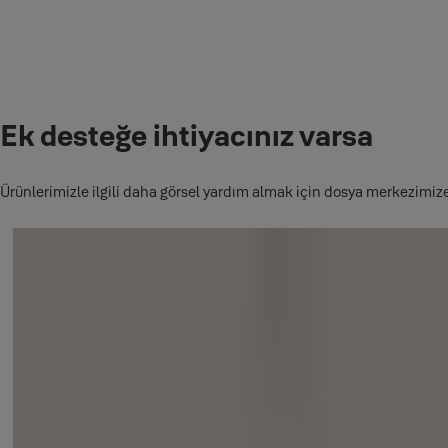
Eğer Kilitte Misafir erişimine sahipseniz
Kilitte misafir erişimine sahipseniz, kilidin görünmemesinin çeşitli n
Ev Sahibi sizi kilitten çıkarmış olabilir. Bunun yanlışlıkla yapı
Ek desteğe ihtiyacınız varsa
Kilit sahibi sizi kilitten çıkarmadıysa, bilgilerinizle ilişkili 
olduğunu doğrulayın.
Davetiyeyi oluşturmak için kullanılan telefon numarası yazım h
Ürünlerimizle ilgili daha görsel yardım almak için dosya merkezimize