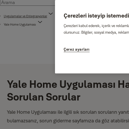
Çerezleri isteyip istemediğ
Uygulamalar ve Entegrasyonlar
Yale Home Uygulaması
Çerezleri kabul ederek, içerik ve reklaml
olursunuz. Bilgiler; sosyal medya, reklam 
Çerez ayarları
Yale Home Uygulaması Ha
Sorulan Sorular
Yale Home Uygulaması ile ilgili sık sorulan soruların yanıtl
bulamazsanız, sorun giderme sayfamıza da göz atabilirsi