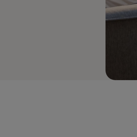
p kilitleri ve daha fazlası dahil olmak üzere Yale akıllı ürünlerine akı