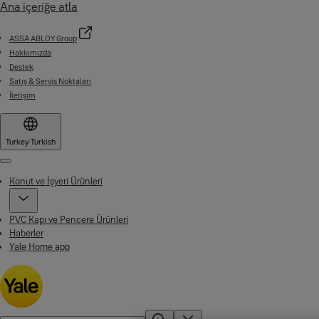
Ana içeriğe atla
ASSA ABLOY Group
Hakkımızda
Destek
Satış & Servis Noktaları
İletişim
Turkey
·
Turkish
Menu
Konut ve İşyeri Ürünleri
PVC Kapı ve Pencere Ürünleri
Haberler
Yale Home app