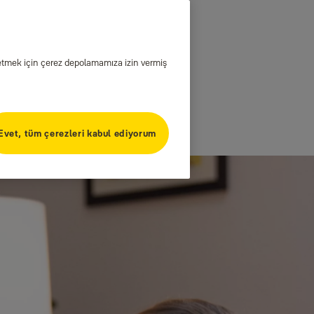
iz etmek için çerez depolamamıza izin vermiş
Evet, tüm çerezleri kabul ediyorum