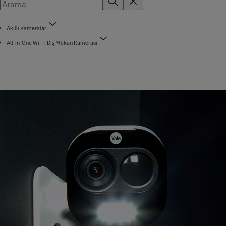
Akıllı Kameralar
All-in-One Wi-Fi Dış Mekan Kamerası