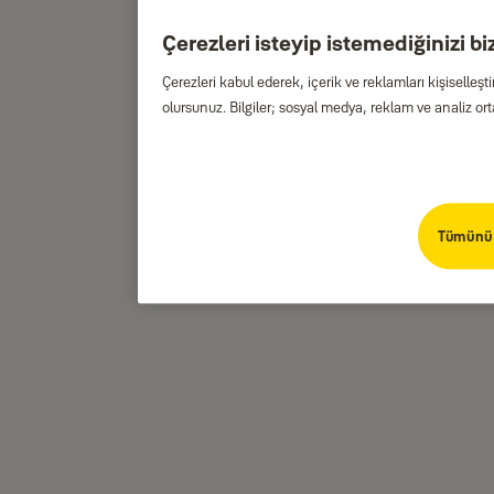
Çerezleri isteyip istemediğinizi biz
Çerezleri kabul ederek, içerik ve reklamları kişiselle
olursunuz. Bilgiler; sosyal medya, reklam ve analiz orta
Tümünü 