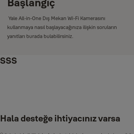
Başlangıç
Yale All-in-One Dış Mekan Wi-Fi Kamerasını
kullanmaya nasıl başlayacağınıza ilişkin soruların
yanıtları burada bulabilirsiniz.
SSS
Kameramı yeni Wi-Fi'me nasıl bağlarım?
Hala desteğe ihtiyacınız varsa
Kameranızı fabrika ayarlarına geri döndürün ve yeni Wi-Fi ile
kameranızı kurun.