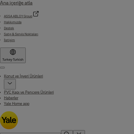
Ana içeriğe atla
ASSA ABLOY Group
Hakkımızda
Destek
Satış & Servis Noktaları
İletişim
Turkey
·
Turkish
Menu
Konut ve İşyeri Ürünleri
PVC Kapı ve Pencere Ürünleri
Haberler
Yale Home app