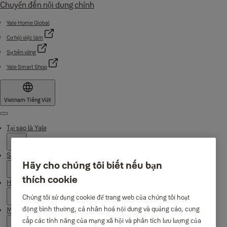
Chuyển đến nội dung chính
Yale Home Global
Cơ hội việc làm
Sự bền vững
Yale Smart Shop
Vietnam
·
Tiếng Việt
Menu
Tại sao là Yale
Sản phẩm
Hãy cho chúng tôi biết nếu bạn
thích cookie
Hỗ trợ
Chúng tôi sử dụng cookie để trang web của chúng tôi hoạt
động bình thường, cá nhân hoá nội dung và quảng cáo, cung
Mua ở đâu
cấp các tính năng của mạng xã hội và phân tích lưu lượng của