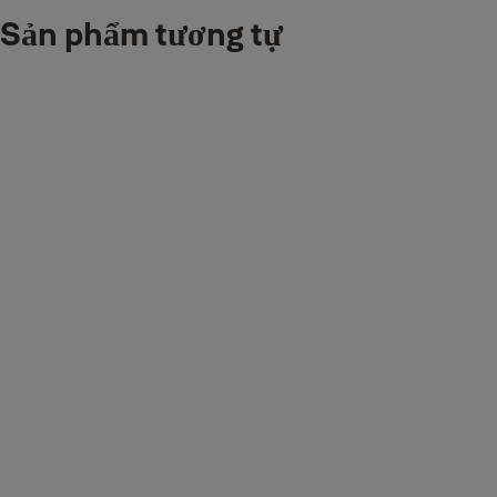
Không thấm nước
IP65
Sản phẩm tương tự
2 Người quản lý
Số người dùng tối đa (Vân tay)
18 Người dùng
Hướng dẫn sử dụng
Leaflet
Leaflet - Yale Digital Padlock 04072022
(PDF, 2 MB)
User Manual
User manual - Yale Digital Padlock 05072022
(PDF, 450 KB)