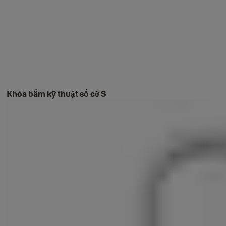
Khóa bấm kỹ thuật số cỡ S