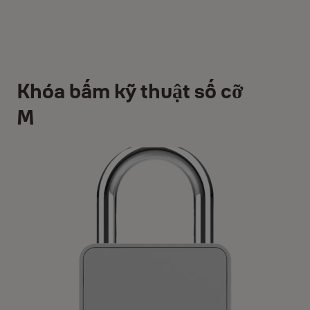
Khóa bấm kỹ thuật số cỡ
M