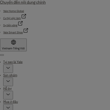
Chuyển đến nội dung chính
Yale Home Global
Cơ hội việc làm
Sự bền vững
Yale Smart Shop
Vietnam
·
Tiếng Việt
Menu
Tại sao là Yale
Sản phẩm
Hỗ trợ
Mua ở đâu