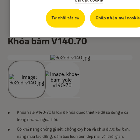
Từ chối tất cả
Chấp nhận mọi cooki
Khóa bấm V140.70
Khóa Yale V140-70 là loại ổ khóa được thiết kế để sử dụng ở cả
trong nhà và ngoài trời.
Có khả năng chống gỉ sét, chống oxy hóa và chịu được bụi bẩn,
nắng mưa tác động, đảm bảo luôn bền đẹp mãi với thời gian.