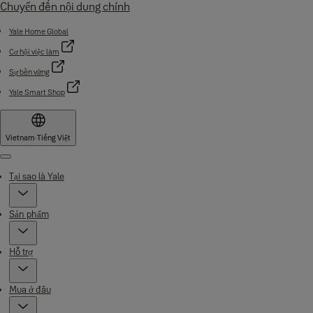
Chuyển đến nội dung chính
Yale Home Global
Cơ hội việc làm
Sự bền vững
Yale Smart Shop
Vietnam
·
Tiếng Việt
Menu
Tại sao là Yale
Sản phẩm
Hỗ trợ
Mua ở đâu