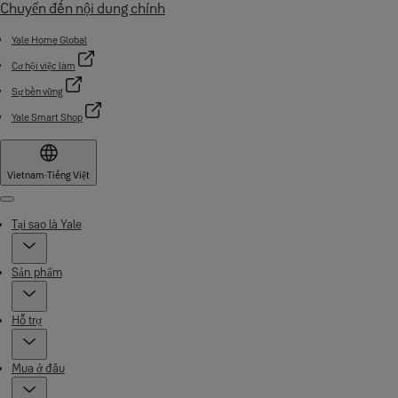
Chuyển đến nội dung chính
Yale Home Global
Cơ hội việc làm
Sự bền vững
Yale Smart Shop
Vietnam
·
Tiếng Việt
Menu
Tại sao là Yale
Sản phẩm
Hỗ trợ
Mua ở đâu