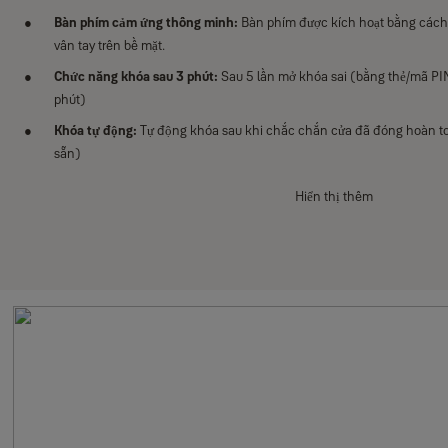
Bàn phím cảm ứng thông minh:
Bàn phím được kích hoạt bằng cách 
vân tay trên bề mặt.
Chức năng khóa sau 3 phút:
Sau 5 lần mở khóa sai (bằng thẻ/mã PI
phút)
Khóa tự động:
Tự động khóa sau khi chắc chắn cửa đã đóng hoàn to
sẵn)
Báo động (Khóa bị đột nhập / bị phá):
Báo động với âm lượng 80db sẽ
Hiển thị thêm
hỏng khóa từ bên ngoài hoặc buộc cửa mở.
Chế độ im lặng:
Khóa có thể điều chỉnh để hoạt động ở chế độ im lặ
Mã PIN ảo:
Để ngăn mã PIN bị lộ, bạn có thể nhập một dãy số giả trư
Cảnh báo pin yếu và nguồn khẩn cấp:
Khóa nóng dần lên khi pin yế
Khi pin cạn dung lượng, ban vẫn có thể cung cấp nguồn năng lượng 
Ứng dụng Yale Home
: có thể quản lý và kết nối các sản phẩm thông 
cầu. Trải nghiệm liền mạch, an toàn và bảo mật.