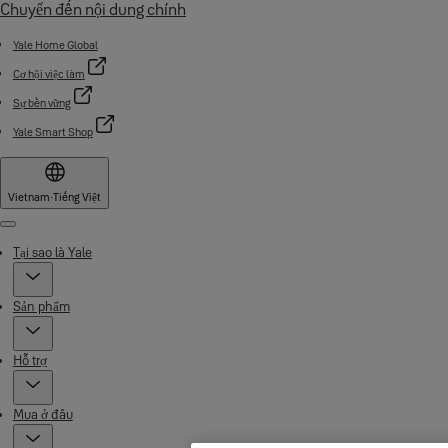
Chuyển đến nội dung chính
Yale Home Global
Cơ hội việc làm
Sự bền vững
Yale Smart Shop
Vietnam
·
Tiếng Việt
Menu
Tại sao là Yale
Sản phẩm
Hỗ trợ
Mua ở đâu