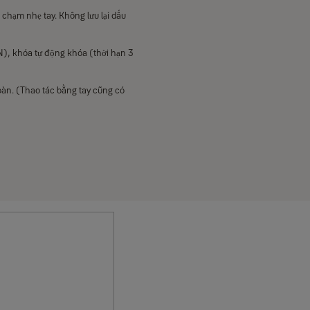
chạm nhẹ tay. Không lưu lại dấu
N), khóa tự động khóa (thời hạn 3
àn. (Thao tác bằng tay cũng có
 phát ra khi có người cố ý làm
ng.
ớc hoặc sau mã PIN thật.
u, kèm theo âm báo và đèn LED.
để mở cửa khẩn cấp bằng pin 9V.
minh của Yale trên phạm vi toàn