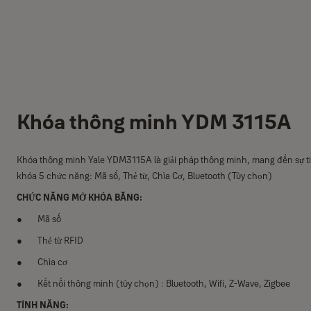
Khóa thông minh YDM 3115A
Khóa thông minh Yale YDM3115A là giải pháp thông minh, mang đến sự tiệ
khóa 5 chức năng: Mã số, Thẻ từ, Chìa Cơ, Bluetooth (Tùy chọn)
CHỨC NĂNG MỞ KHÓA BẰNG:
Mã số
Thẻ từ RFID
Chìa cơ
Kết nối thông minh (tùy chọn) : Bluetooth, Wifi, Z-Wave, Zigbee
TÍNH NĂNG: