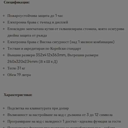
Спецификация:
Пожароустойчива защита до 1 час
Електронна брава с тъчпад и дисплей
Епоксидно запечатана кутия от галванизирана стомана, която осигурява
двойна защита от ръжда
Електронна брава с Висока сигурност (над 1 милион комбинации)
Тестван и акредитиран по Корейски стандарт
Външни размери 352x412x363mm, Вътрешни размери
260x320x234mm (В x Ш x Д)
Тегло 31 кг
Обем 19 литра
Характеристики:
Подсветка на клавиатурата при допир
Възможност за настройване на код с дължина от 3 до 12 символа
Програмиране на код с валидност 1 достъп - идеална функция за гости
Поверителна функция при вкарване на потребителски код - добавя