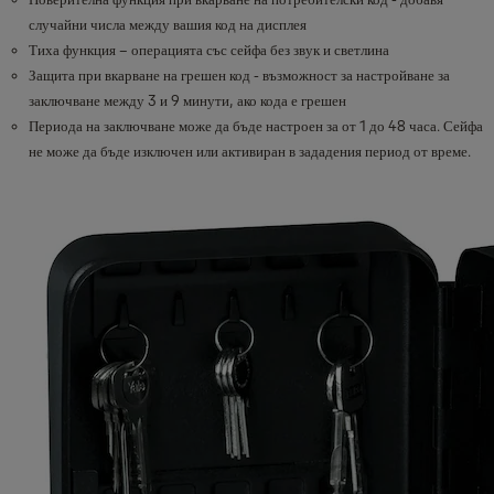
случайни числа между вашия код на дисплея
Тиха функция – операцията със сейфа без звук и светлина
Защита при вкарване на грешен код - възможност за настройване за
заключване между 3 и 9 минути, ако кода е грешен
Периода на заключване може да бъде настроен за от 1 до 48 часа. Сейфа
не може да бъде изключен или активиран в зададения период от време.