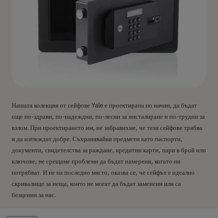
Нашата колекция от сейфове Yale е проектирана по начин, да бъдат
още по-здрави, по-надеждни, по-лесни за инсталиране и по-трудни за
взлом. При проектирането им, не забравихме, че тези сейфове трябва
и да изглеждат добре. Съхранявайки предмети като паспорти,
документи, свидетелства за раждане, кредитни карти, пари в брой или
ключове, не срещаме проблеми да бъдат намерени, когато ни
потрябват. И не на последно място, оказва се, че сейфът е идеално
скривалище за неща, които не могат да бъдат заменени или са
безценни за нас.