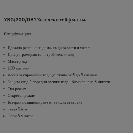
YSG/200/DB1 Хотелски сейф малък
Спецификация:
Идеално решение за дома, къщи за гости и хотели
Препрограмиращ се потребителски код
Мастър код
LCD дисплей
Лесен за управление код с дължина от 3 до 8 символа
Защита след 4 поредни грешни кода - блокиране за 3 минути
Тих режим
Секретен режим
Батерии позициониране от външната страна
Тегло 5.4 кг
Обем 8.6 литра