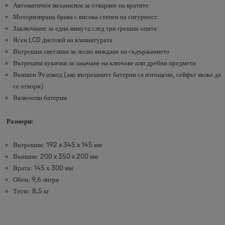
Автоматичен механизъм за отваряне на вратите
Моторизирана брава с висока степен на сигурност
Заключване за една минута след три грешни опита
Ясен LCD дисплей на клавиатурата
Вътрешна светлина за лесно виждане на съдържанието
Вътрешни кукички за закачане на ключове или дребни предмети
Външен 9v извод (ако вътрешните батерии са изтощени, сейфът може да
се отвори)
Включени батерии
Размери:
Вътрешни: 192 x 345 x 145 мм
Външни: 200 x 350 x 200 мм
Врата: 145 х 300 мм
Обем: 9,6 литра
Тегло: 8,5 кг