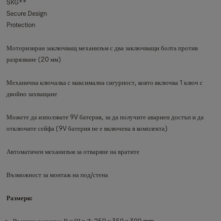
SKG**
Secure Design
Protection
Моторизиран заключващ механизъм с два заключващи болта против
разрязване (20 мм)
Механична ключалка с максимална сигурност, която включва 1 ключ с
двойно захващане
Можете да използвате 9V батерия, за да получите авариен достъп и да
отключите сейфа (9V батерия не е включена в комплекта)
Автоматичен механизъм за отваряне на вратите
Възможност за монтаж на под/стена
Размери:
Външни размери: В x Ш x Д: 250 x 350 x 300 mm