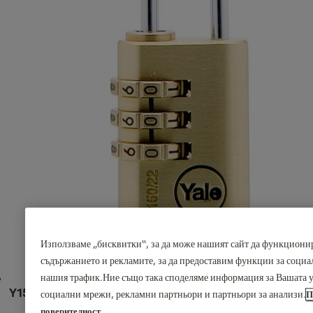
Използваме „бисквитки“, за да може нашият сайт да функционир
съдържанието и рекламите, за да предоставим функции за социа
нашия трафик.Ние също така споделяме информация за Вашата у
Y150 - Катинар месинг с код
социални мрежи, рекламни партньори и партньори за анализи.
П
поверителност