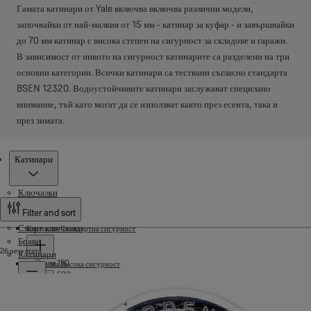
Гамата катинари от Yale включва включва различни модели,
започвайки от най-малкия от 15 мм - катинар за куфар - и завършвайки
до 70 мм катинар с висока степен на сигурност за складове и гаражи.
В зависимост от нивото на сигурност катинарите са разделени на три
основни категории. Всички катинари са тествани съгласно стандарта
BSEN 12320. Водоустойчивите катинари заслужават специлано
внимание, тъй като могат да се използват както през есента, така и
през зимата.
Продукти
Катинари
Ключалки
Filter and sort
Смарт ключалки
Ключалки Стандартна сигурност
Брави
26 резултата
Катинари
Серия 150
Ключалки Висока сигурност
Серия 500
Стандартно ниво на сигурност
Серия 1350