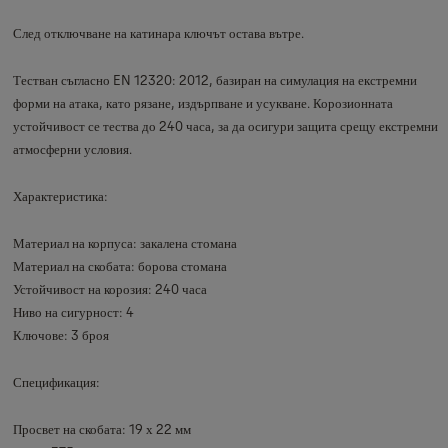
След отключване на катинара ключът остава вътре.
Тестван съгласно EN 12320: 2012, базиран на симулация на екстремни
форми на атака, като рязане, издърпване и усукване. Корозионната
устойчивост се тества до 240 часа, за да осигури защита срещу екстремни
атмосферни условия.
Характеристика:
Материал на корпуса: закалена стомана
Материал на скобата: борова стомана
Устойчивост на корозия: 240 часа
Ниво на сигурност: 4
Ключове: 3 броя
Спецификация:
Просвет на скобата: 19 х 22 мм