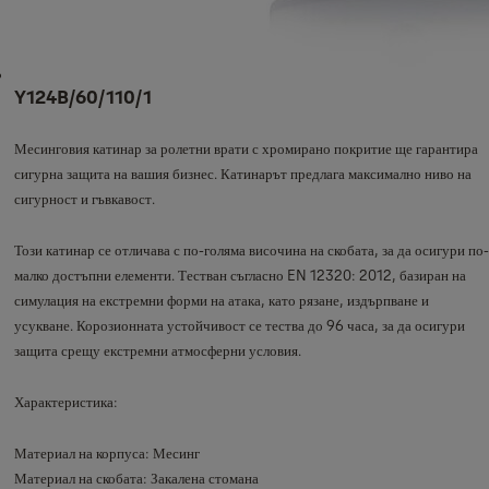
Y124B/60/110/1
Месинговия катинар за ролетни врати с хромирано покритие ще гарантира
сигурна защита на вашия бизнес. Катинарът предлага максимално ниво на
сигурност и гъвкавост.
Този катинар се отличава с по-голяма височина на скобата, за да осигури по-
малко достъпни елементи. Тестван съгласно EN 12320: 2012, базиран на
симулация на екстремни форми на атака, като рязане, издърпване и
усукване. Корозионната устойчивост се тества до 96 часа, за да осигури
защита срещу екстремни атмосферни условия.
Характеристика:
Материал на корпуса: Месинг
Материал на скобата: Закалена стомана