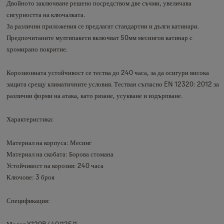
Двойното заключване решено посредством две съчми, увеличава
сигурността на ключалката.
За различни приложения се предлагат стандартни и дълги катинари.
Предпочитаните мултипакети включват 50мм месингов катинар с
хромирано покритие.
Корозионната устойчивост се тества до 240 часа, за да осигури висока
защита срещу климатичните условия. Тестван съгласно EN 12320: 2012 за
различни форми на атака, като рязане, усукване и издърпване.
Характеристика:
Материал на корпуса: Месинг
Материал на скобата: Борова стомана
Устойчивост на корозия: 240 часа
Ключове: 3 броя
Спецификация:
Модел Y120B / 40/125/1