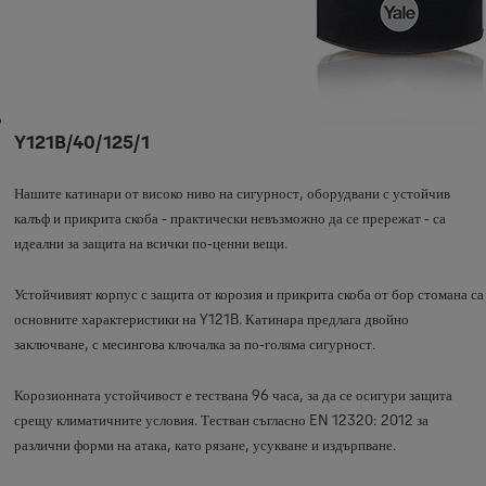
Y121B/40/125/1
Нашите катинари от високо ниво на сигурност, оборудвани с устойчив
калъф и прикрита скоба - практически невъзможно да се прережат - са
идеални за защита на всички по-ценни вещи.
Устойчивият корпус с защита от корозия и прикрита скоба от бор стомана са
основните характеристики на Y121B. Катинара предлага двойно
заключване, с месингова ключалка за по-голяма сигурност.
Корозионната устойчивост е тествана 96 часа, за да се осигури защита
срещу климатичните условия. Тестван съгласно EN 12320: 2012 за
различни форми на атака, като рязане, усукване и издърпване.