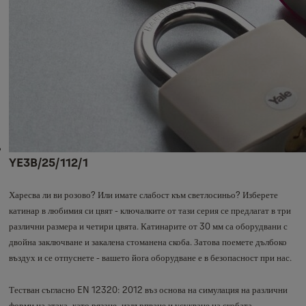
YE3B/25/112/1
Харесва ли ви розово? Или имате слабост към светлосиньо? Изберете
катинар в любимия си цвят - ключалките от тази серия се предлагат в три
различни размера и четири цвята. Катинарите от 30 мм са оборудвани с
двойна заключване и закалена стоманена скоба. Затова поемете дълбоко
въздух и се отпуснете - вашето йога оборудване е в безопасност при нас.
Тестван съгласно EN 12320: 2012 въз основа на симулация на различни
форми на атака, като рязане, издърпване и усукване на скобата.