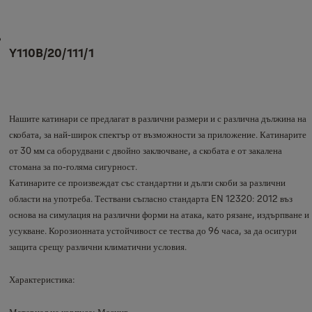
Y110B/20/111/1
Нашите катинари се предлагат в различни размери и с различна дължина на
скобата, за най-широк спектър от възможности за приложение. Катинарите
от 30 мм са оборудвани с двойно заключване, а скобата е от закалена
стомана за по-голяма сигурност.
Катинарите се произвеждат със стандартни и дълги скоби за различни
области на употреба. Тествани съгласно стандарта EN 12320: 2012 въз
основа на симулация на различни форми на атака, като рязане, издърпване и
усукване. Корозионната устойчивост се тества до 96 часа, за да осигури
защита срещу различни климатични условия.
Характеристика:
Материал на корпуса: Месинг