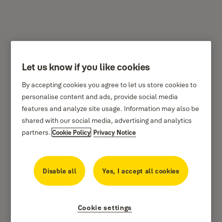
Let us know if you like cookies
Tietoilmoitus
By accepting cookies you agree to let us store cookies to
Tietoilmoitus Yale-älytuotteista (älylukot,
personalise content and ads, provide social media
älytallelokerot, älykamerat, älytarvikkeet, jotka on
features and analyze site usage. Information may also be
shared with our social media, advertising and analytics
yhdistetty älylaitteisiin).
partners.
Cookie Policy
Privacy Notice
Valmistaja ja palveluntarjoaja: Security & Risk
Communications Ltd, kauppanimellä Yale, Parkway
Business Centre, Ballymount, Dublin 24, Dublin,
Disable all
Yes, I accept all cookies
Irlanti
Päivämäärä: 12/09/2025 v1.0
Cookie settings