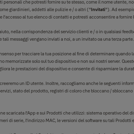
 personali che potresti fornire su te stesso, come il nome utente, n
me giardinieri, addetti alle pulizie e / o altri ("
Invitati
"). Ad esempio,
l'accesso al tuo elenco di contatti e potresti acconsentire a fornire 
iuto, nella corrispondenza del servizio clienti e / o in qualsiasi feed
ali messaggi vengano inviati a noi, a un invitato oa una terza parte.
consenso per tracciare la tua posizione al fine di determinare quando l
o memorizzate solo sul tuo dispositivo e non sui nostri server. Queste
liora le prestazioni del dispositivo e consente di risparmiare la durat
creeremo un ID utente. Inoltre, raccogliamo anche le seguenti informaz
rvizi, stato del prodotto, registri di coloro che bloccano / sbloccano il 
e scaricata l'App e sui Prodotti che utilizzi: sistema operativo del dis
umeri di serie, l'indirizzo MAC, le versioni del software su tali Prodotti 