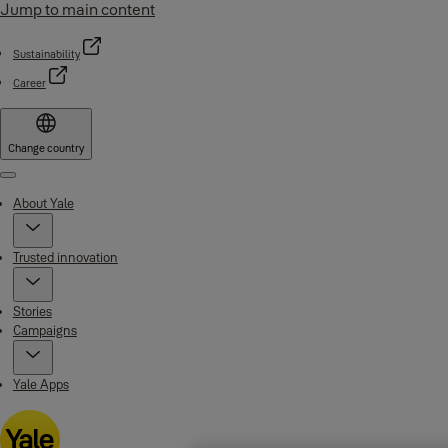
Jump to main content
Sustainability
Career
Change country
Menu
About Yale
Trusted innovation
Stories
Campaigns
Yale Apps