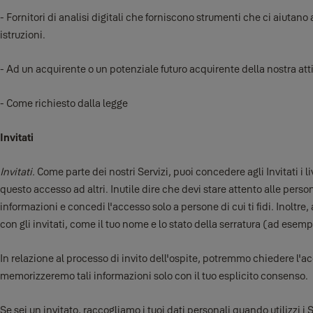
- Fornitori di analisi digitali che forniscono strumenti che ci aiutano 
istruzioni.
- Ad un acquirente o un potenziale futuro acquirente della nostra atti
- Come richiesto dalla legge
Invitati
Invitati.
Come parte dei nostri Servizi, puoi concedere agli Invitati i l
questo accesso ad altri. Inutile dire che devi stare attento alle person
informazioni e concedi l'accesso solo a persone di cui ti fidi. Inoltre,
con gli invitati, come il tuo nome e lo stato della serratura (ad esem
In relazione al processo di invito dell'ospite, potremmo chiedere l'
memorizzeremo tali informazioni solo con il tuo esplicito consenso.
Se sei un invitato, raccogliamo i tuoi dati personali quando utilizzi i