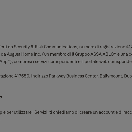
no offerti da Security & Risk Communications, numero di registrazione
titi da August Home Inc. (un membro di il Gruppo ASSA ABLOY e una 
App"), compresi i servizi corrispondenti e il portale web corrisponde
razione 417550, indirizzo Parkway Business Center, Ballymount, Dublin
S?
 e per utilizzare i Servizi, ti chiediamo di creare un account e di 
.