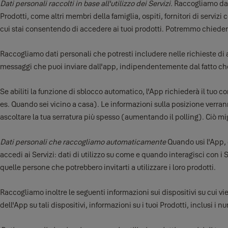
Dati personali raccolti in base all'utilizzo dei Servizi.
Raccogliamo dati
Prodotti, come altri membri della famiglia, ospiti, fornitori di servizi co
cui stai consentendo di accedere ai tuoi prodotti. Potremmo chiedere 
Raccogliamo dati personali che potresti includere nelle richieste di a
messaggi che puoi inviare dall'app, indipendentemente dal fatto che t
Se abiliti la funzione di sblocco automatico, l'App richiederà il tuo 
es. Quando sei vicino a casa). Le informazioni sulla posizione verrann
ascoltare la tua serratura più spesso (aumentando il polling). Ciò mig
Dati personali che raccogliamo automaticamente
Quando usi l'App, 
accedi ai Servizi: dati di utilizzo su come e quando interagisci con i Se
quelle persone che potrebbero invitarti a utilizzare i loro prodotti.
Raccogliamo inoltre le seguenti informazioni sui dispositivi su cui vien
dell'App su tali dispositivi, informazioni su i tuoi Prodotti, inclusi i n