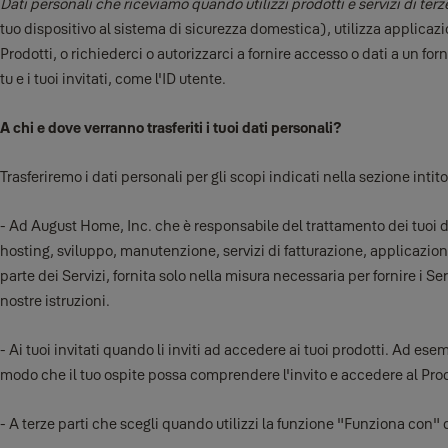
Dati personali che riceviamo quando utilizzi prodotti e servizi di terz
tuo dispositivo al sistema di sicurezza domestica), utilizza applicazioni
Prodotti, o richiederci o autorizzarci a fornire accesso o dati a un for
tu e i tuoi invitati, come l'ID utente.
A chi e dove verranno trasferiti i tuoi dati personali?
Trasferiremo i dati personali per gli scopi indicati nella sezione inti
- Ad August Home, Inc. che è responsabile del trattamento dei tuoi dat
hosting, sviluppo, manutenzione, servizi di fatturazione, applicazione 
parte dei Servizi, fornita solo nella misura necessaria per fornire i Se
nostre istruzioni.
- Ai tuoi invitati quando li inviti ad accedere ai tuoi prodotti. Ad es
modo che il tuo ospite possa comprendere l'invito e accedere al Pro
- A terze parti che scegli quando utilizzi la funzione "Funziona con" dei