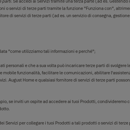
e parti.
Se accedi ai Servizi tramite una terza parte (ad es. Gestendo i
 o servizi di terze parti tramite la funzione "Funziona con", altrimenti 
nitore di servizi di terze parti (ad es. un servizio di consegna, gestion
tolata "come utilizziamo tali informazioni e perché";
i personali e che a sua volta può incaricare terze parti di svolgere le
mobile funzionalità, facilitare le comunicazioni, abilitare l'assistenz
rvizi. August Home e qualsiasi fornitore di servizi di terze parti posson
empio, se inviti un ospite ad accedere ai tuoi Prodotti, condivideremo 
dotto.
 Servizi per collegare i tuoi Prodotti a tali prodotti o servizi di terze 