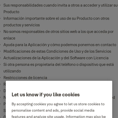
Sus responsabilidades cuando invita a otros a acceder y utilizar su
Producto
Información importante sobre el uso de su Producto con otros
productos y servicios
No somos responsables de otros sitios web a los que acceda por
enlace
Ayuda para la Aplicación y cómo podemos ponernos en contacto
Modificaciones de estas Condiciones de Uso y de los Servicios
Actualizaciones de la Aplicación y del Software con Licencia
Si otra persona es propietaria del teléfono o dispositivo que está
utilizando
Restricciones de licencia
Restricciones de uso aceptables
Derechos de propiedad intelectual
Let us know if you like cookies
Nuestra responsabilidad por pérdidas o daños sufridos por usted
Podemos poner fin a sus derechos de uso de la Aplicación y los
By accepting cookies you agree to let us store cookies to
Servicios si incumple estas Condiciones de Uso
personalise content and ads, provide social media
features and analyze site usage. Information may also be
Otros términos importantes