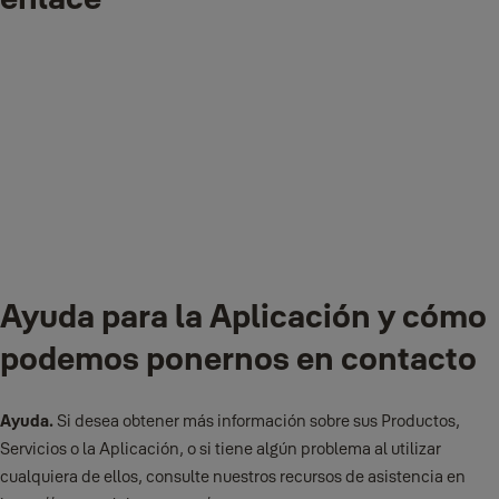
somos responsables ni ofrecemos ninguna garantía sobre el
rendimiento o la seguridad de cualquier Otro Servicio. En la máxima
medida permitida por la ley, no somos responsables del uso que
usted haga de cualquier Otro Servicio ni de cualquier lesión
personal, muerte, daño a la propiedad (incluido su hogar), u otros
daños o pérdidas que surjan de o estén relacionados con el uso que
usted haga de Otros Servicios.
Ayuda para la Aplicación y cómo
podemos ponernos en contacto
Además, la Aplicación o los Servicios pueden contener enlaces a
otros sitios web independientes que nosotros no proporcionamos.
Ayuda.
Si desea obtener más información sobre sus Productos,
Dichos sitios independientes no están bajo nuestro control y no
Servicios o la Aplicación, o si tiene algún problema al utilizar
somos responsables ni hemos comprobado y aprobado su
cualquiera de ellos, consulte nuestros recursos de asistencia en
contenido o sus políticas de privacidad (si las hubiera). Tendrá que