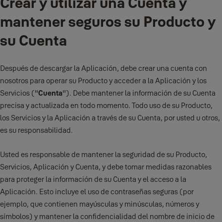
Crear y utilizar una Cuenta y
cumplimiento de sus condiciones de uso/servicio y otras políticas.
mantener seguros su Producto y
Si debido a contenidos digitales defectuosos suministrados por
su Cuenta
nosotros, se dañara un dispositivo o contenido digital que le
pertenezca, no somos responsables de los daños que usted pueda
haber evitado siguiendo nuestras recomendaciones para aplicar
Después de descargar la Aplicación, debe crear una cuenta con
una actualización ofrecida de forma gratuita o de los daños que
nosotros para operar su Producto y acceder a la Aplicación y los
hayan sido causados por no haber seguido correctamente las
Servicios ("
Cuenta
"). Debe mantener la información de su Cuenta
instrucciones de instalación o por no haber implementado los
precisa y actualizada en todo momento. Todo uso de su Producto,
requisitos mínimos del sistema que le hemos indicado.
los Servicios y la Aplicación a través de su Cuenta, por usted u otros,
es su responsabilidad.
Usted es responsable de mantener la seguridad de su Producto,
Servicios, Aplicación y Cuenta, y debe tomar medidas razonables
para proteger la información de su Cuenta y el acceso a la
Aplicación. Esto incluye el uso de contraseñas seguras (por
ejemplo, que contienen mayúsculas y minúsculas, números y
símbolos) y mantener la confidencialidad del nombre de inicio de