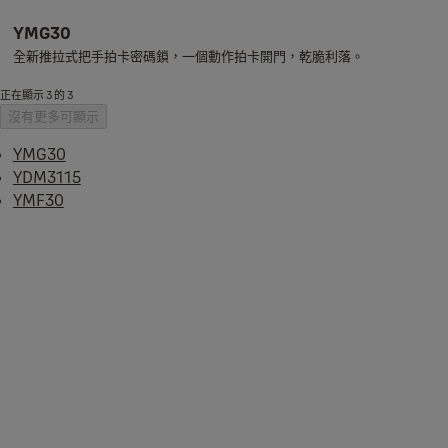
YMG30
全新推拉式把手拍卡密碼鎖，一個動作拍卡開門，乾脆利落。
正在顯示 3 的 3
沒有更多可顯示
YMG30
YDM3115
YMF30