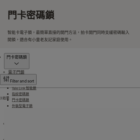
門卡密碼鎖
智能卡電子鎖，最簡單直接的開門方法，拍卡開門同時支緩密碼輸入
開鎖，適合有小童老友記家庭使用。
產品
門卡密碼鎖
電子門鎖
Filter and sort
Yale Link 智能鎖
指紋密碼鎖
3 結果
門卡密碼鎖
外裝型電子鎖
Yale 無線連接器
Yale Home 智能鎖
電子保險箱
機械門鎖
指紋辨識防火保險箱