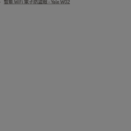
智能 WiFi 電子防盜眼 - Yale W02