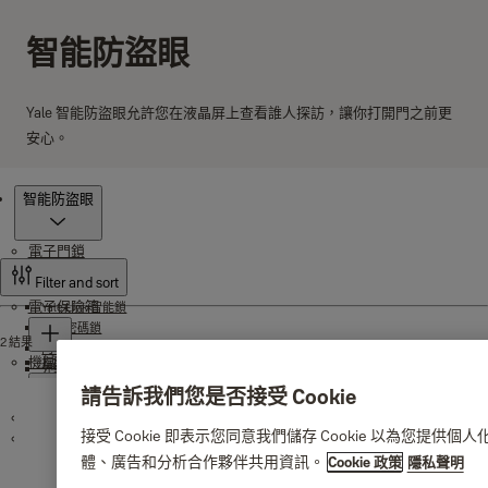
智能防盜眼
Yale 智能防盜眼允許您在液晶屏上查看誰人探訪，讓你打開門之前更
安心。
產品
智能防盜眼
電子門鎖
Filter and sort
電子保險箱
Yale Link 智能鎖
指紋密碼鎖
2 結果
門卡密碼鎖
機械門鎖
指紋辨識防火保險箱
外裝型電子鎖
防火保險箱
Yale 無線連接器
請告訴我們您是否接受 Cookie
防盗保險箱
Yale Home 智能鎖
智能內房鎖
大門鎖
智尊系列保險箱
接受 Cookie 即表示您同意我們儲存 Cookie 以為
掛鎖
智尊系列保險箱(升級新版)
體、廣告和分析合作夥伴共用資訊。
Cookie 政策
隱私聲明
摯安心防盜保險箱(升級新版)
美規大門把手鎖
喇叭鎖
Smart 智能保險箱