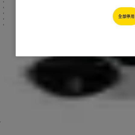
智能防盜眼
輔助鎖
最高安全級別掛鎖
Elegant 優雅保險箱
電子把手
戶外掛鎖
Solis 保險箱
外掛門鎖
室內掛鎖
全部停用
標準輔助鎖
Lumis 保險箱
小型保險箱
密碼掛鎖
中級輔助鎖
閉門器
一般行李鎖
TSA海關行李鎖
掛鎖配件
標準式閉門器
顯示較多內容
隱藏式閉門器