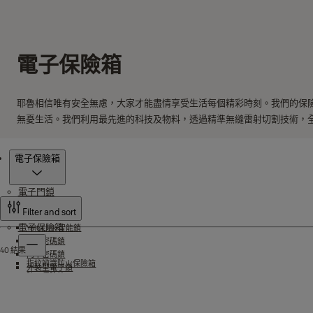
電子保險箱
耶魯相信唯有安全無慮，大家才能盡情享受生活每個精彩時刻。我們的保
無憂生活。我們利用最先進的科技及物料，透過精準無縫雷射切割技術，
產品
電子保險箱
電子門鎖
Filter and sort
電子保險箱
Yale Link 智能鎖
指紋密碼鎖
40 結果
門卡密碼鎖
指紋辨識防火保險箱
外裝型電子鎖
防火保險箱
Yale 無線連接器
防盗保險箱
Yale Home 智能鎖
智尊系列保險箱