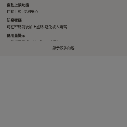
自動上鎖功能
自動上鎖, 便利安心
防窺密碼
可在密碼前後加上虛碼,避免被人窺竊
低用量提示
配備低電量提示燈, 提醒更換電池
顯示較多內容
緊急電源開啟
具備9V 電池端口設計, 作為門外緊急電源
產品規格
型號：J20A
智能匙咭: 4張 (最多登記 100 張)
密碼：4 -10 位數字
管理者密碼: 1 個