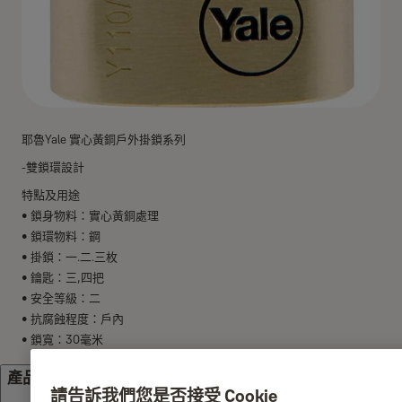
耶魯Yale 實心黃銅戶外掛鎖系列
-雙鎖環設計
特點及用途
• 鎖身物料：實心黃銅處理
• 鎖環物料：鋼
• 掛鎖：一.二.三枚
• 鑰匙：三,四把
• 安全等級：二
• 抗腐蝕程度：戶內
• 鎖寬：30毫米
產品規格
請告訴我們您是否接受 Cookie