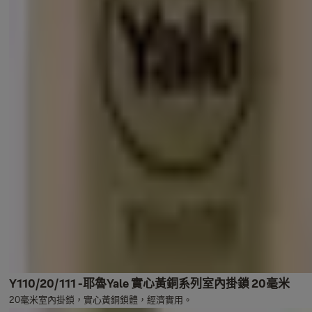
Y110/20/111 -耶魯Yale 實心黃銅系列室內掛鎖 20毫米
20毫米室內掛鎖，實心黃銅鎖體，經濟實用。