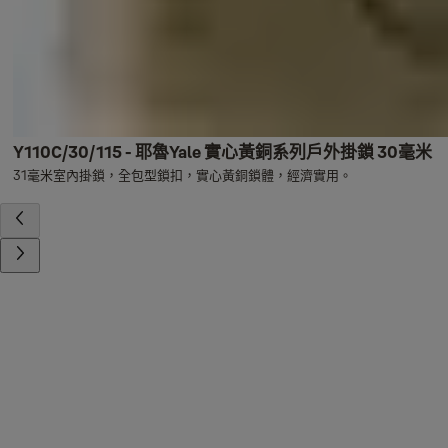
Y110C/30/115 - 耶魯Yale 實心黃銅系列戶外掛鎖 30毫米
31毫米室內掛鎖，全包型鎖扣，實心黃銅鎖體，經濟實用。