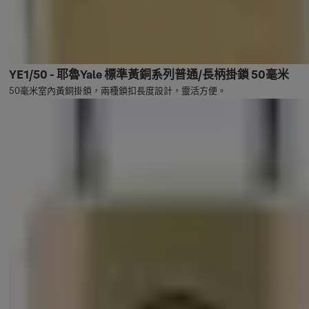
YE1/50 - 耶魯Yale 標準黃銅系列普通/長柄掛鎖 50毫米
50毫米室內黃銅掛鎖，兩種鎖扣長度設計，靈活方便。