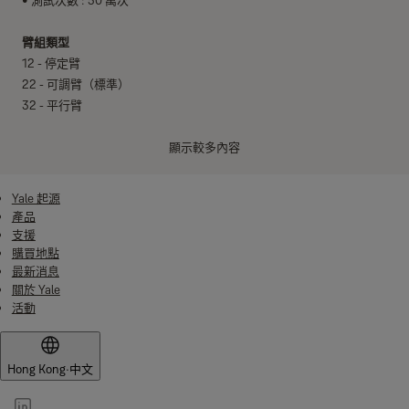
• 測試次數 : 50 萬次
臂組類型
12 - 停定臂
22 - 可調臂（標準）
32 - 平行臂
可選功能
顯示較多內容
BC - 開門緩阻力
CF - 低溫油
Yale 起源
FC - 裝飾外蓋
產品
FO - 防火油劑
支援
購買地點
最新消息
表面處理
關於 Yale
杏仁色 - AL
活動
黑色 - BK
棕色 - BN
金黃色 - GB
Hong Kong
·
中文
銀色 - SB
白色 - WE