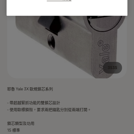
3535
耶魯 Yale 3X 歐規鎖芯系列
- 帶超越緊抓功能的雙鎖芯設計
- 使用歐標鎖殼，要求兩把鑰匙分別從兩端打開。
鎖芯類型及功用
15 標準