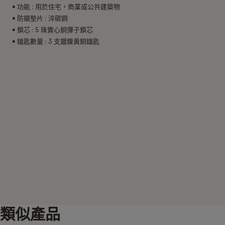
• 功能 : 用於住宅，商業或公共建築物
• 防鋸墊片 : 淬碳鋼
• 鎖芯 : 5 珠實心銅彈子鎖芯
• 鑰匙數量 : 3 支鍍鎳黃銅鑰匙
類似產品