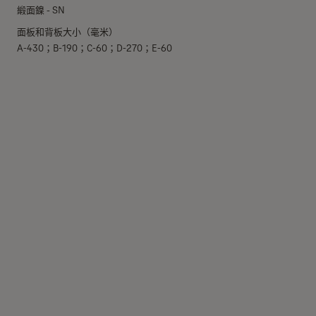
緞面鎳 - SN
面板和背板大小（毫米）
A-430；B-190；C-60；D-270；E-60