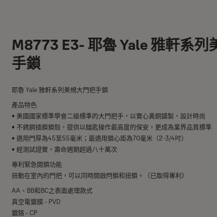
M8773 E3- 耶魯 Yale 雅軒
手鎖
耶魯 Yale 雅軒系列美規大門把手鎖
產品特色
• 美國國家標準學會二級標準的大門把手，以實心黃銅鑄製，設計時尚
• 不銹鋼插鎖鎖殼，提供以鑰匙操作最高度的保安，更成為業界品質標準
• 適用門厚為45至55毫米；最適用鎖心距為70毫米（2-3/4吋）
• 經測試證實，壽命週期超過八十萬次
專利緊急開鎖功能
扭動在室內的門把，可以同時開啟閂鎖和扭鎖。（已取得專利）
AA、BB和BC之表面處理款式
真空電鍍膜 - PVD
鍍鉻 - CP