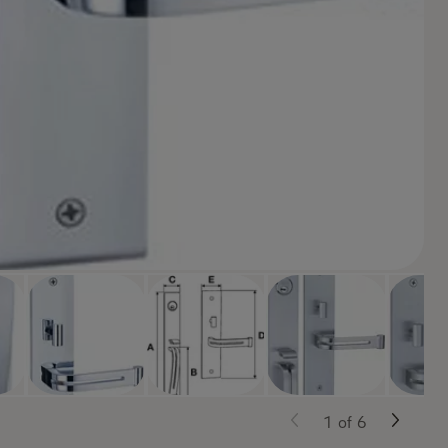
1
of
6