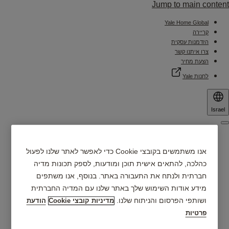
Jump to main content
Yale Home Global
קריירה
הזדמנות עסקית
צרו איתנו קשר
הצעת מחיר
לחנות Yale
Israel
Menu
למה ®Yale?
אנו משתמשים בקובצי Cookie כדי לאפשר לאתר שלנו לפעול
כהלכה, להתאים אישית תוכן ומודעות, לספק תכונות מדיה
מוצרים
חברתית ולנתח את התעבורה באתר. בנוסף, אנו משתפים
מידע אודות השימוש שלך באתר שלנו עם המדיה החברתית
אפליקציית Yale Home
ושותפי הפרסום והניתוח שלנו.
מדיניות קובצי Cookie
הודעת
מוצרים חכמים
מרכזי שירות ומכירה
פרטיות
תמיכה