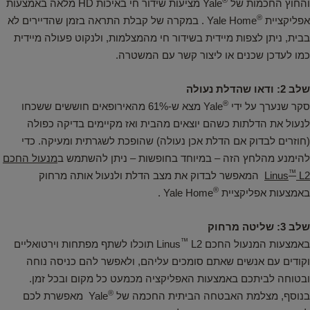
®
והחוץ החכמות של
Yale מציעות שידור חי באיכות HD מלאה באמצעות
®
אפליקציית
Yale Home . במקרה של קבלת התראה בזמן שהדיירים לא
בבית, ניתן לצפות מיידית בשידור חי מהמצלמות, ולנקוט פעולה מיידית
כמו לעדכן שכנים או ליצור קשר עם המשטרה.
שלב 2: ודאו שהדלת נעולה
®
סקר שנערך על ידי
Yale מצא ש-61% מהאירופאים חוששים ששכחו
לנעול את הדלתות כשהם יוצאים מהבית ואז מקיימים בדיקה כפולה
(חוזרים לבדוק אם הדלת אכן נעולה) שהופכת לשגרתית ומעיקה. כדי
להימנע מהלחץ הזה – במיוחד בחופשות – ניתן להשתמש ב
מנעול החכם
™
L2
Linus
המאפשר לבדוק את מצב הדלת ולנעול אותה מרחוק
®
באמצעות אפליקציית
Yale Home .
שלב 3: שליטה מרחוק
™
באמצעות המנעול החכם Linus
L2 תוכלו לשתף מפתחות וירטואליים
וקודים עם אנשים שאתם סומכים עליהם, ולאפשר להם כניסה נוחה
ובטוחה לביתכם באמצעות האפליקציה מכמעט כל מקום ובכל זמן.
®
בנוסף, מצלמת האבטחה הביתית החכמה של
Yale מאפשרת לכם