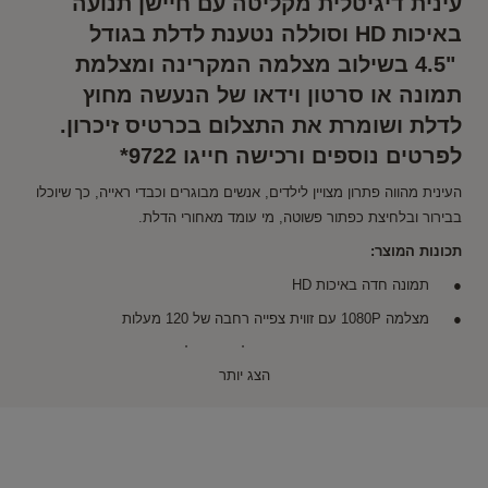
עינית דיגיטלית מקליטה עם חיישן תנועה
באיכות HD וסוללה נטענת לדלת בגודל
"4.5
בשילוב מצלמה המקרינה ומצלמת
תמונה או סרטון וידאו של הנעשה מחוץ
לדלת ושומרת את התצלום בכרטיס זיכרון.
לפרטים נוספים ורכישה חייגו 9722*
העינית מהווה פתרון מצויין לילדים, אנשים מבוגרים וכבדי ראייה, כך שיוכלו
בבירור ובלחיצת כפתור פשוטה, מי עומד מאחורי הדלת.
תכונות המוצר:
תמונה חדה באיכות HD
מצלמה 1080P עם זווית צפייה רחבה של 120 מעלות
חיישן תנועה - מזהה תנועה ומצלם או מקליט וידאו
הצג יותר
פעמון דלת חיצוני (80db )
חיישני אינפרא אדום לראייה בתנאי חשיכה
כיבוי אוטומטי לאחר 10/20/30 שניות
הוראות הפעלה והתקנה
תאריך ושעה מוטבעים על גבי התצלום