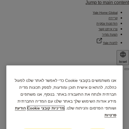
Jump to main content
Yale Home Global
קריירה
הזדמנות עסקית
צרו איתנו קשר
הצעת מחיר
לחנות Yale
Israel
Menu
למה ®Yale?
אנו משתמשים בקובצי Cookie כדי לאפשר לאתר שלנו לפעול
כהלכה, להתאים אישית תוכן ומודעות, לספק תכונות מדיה
מוצרים
חברתית ולנתח את התעבורה באתר. בנוסף, אנו משתפים
מידע אודות השימוש שלך באתר שלנו עם המדיה החברתית
ושותפי הפרסום והניתוח שלנו.
מדיניות קובצי Cookie
הודעת
אפליקציית Yale Home
מוצרים חכמים
פרטיות
מרכזי שירות ומכירה
תמיכה