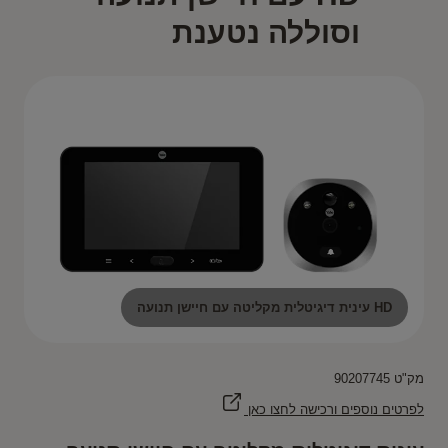
וסוללה נטענת
HD עינית דיגיטלית מקליטה עם חיישן תנועה
מק"ט 90207745
לפרטים נוספים ורכישה לחצו כאן